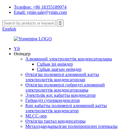
Телефон: +86 18355189974
Email: ymin-sale@ymin.com
English
Үй
Өнімдер
Алюминий электролиттік конденсаторлары
Сұйық ірі өнімдер
Сұйық шағын өнімдер
Өткізгіш полимерлі алюминий қатты
электролиттік конденсаторлар
Өткізгіш полимерлі гибридті алюминий
электролиттік конденсаторлары
Электрлік қос қабатты конденсатор
Гибридті суперконденсатор
Көп қабатты полимерлі алюминий қатты
электролиттік конденсатор
MLCC-лер
Өткізгіш тантал конденсаторы
Металлдандырылған полипропилен пленкалы