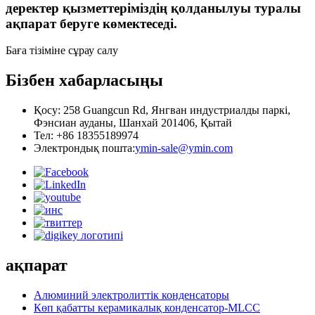
деректер қызметтеріміздің қолданылуы туралы
ақпарат беруге көмектеседі.
Баға тізіміне сұрау салу
Бізбен хабарласыңы
Қосу: 258 Guangcun Rd, Янгван индустриалды паркі,
Фэнсиан ауданы, Шанхай 201406, Қытай
Тел: +86 18355189974
Электрондық пошта:
ymin-sale@ymin.com
ақпарат
Алюминий электролиттік конденсаторы
Көп қабатты керамикалық конденсатор-MLCC