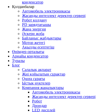
конденсатор
Қолданбалар
Автомобиль электроникасы
Жасанды интеллект деректер сервері
Робот қолдану
PD зарядтағышы
Жаңа энергия
Әскери жоба
Байланыс жабдықтары
Мотор жетегі
Ақылды есептегіш
Өнімдер орталығы
Арнайы конденсатор
Туралы
Блог
Салалық ақпарат
Жиі қойылатын сұрақтар
Quora сұрағы
Ыстық нүктелер
Компания жаңалықтары
Автомобиль электроникасы
Жасанды интеллект деректер сервері
Робот
Дрондар
LED дисплей