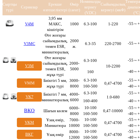
Номиналды
Темпер
Сыртқы
Ерекше
Өмір
Сыйымдылық
Сериялар
кернеу
диапа
түрі
өзгешеліктері
(сағат)
кернеуі (мкФ)
(V.DC)
(°C
3,95 мм
-55～+
V
4M
МАКС,
1000
6.3-100
1-220
кішігірім
Өте жоғары
сыйымдылық,
2000
-55～+
V3MC
6.3-35
220-2700
төмен ESR,
ж.
миниатюралық
Өте жоғары
-55～+
6.3-100
сыйымдылық,
2000-
V3M
10-2200
төмен ESR,
5000
-40～+
160
жұқа түрі
6.3-100
-55～+
Биіктігі 5 мм,
3000-
VMM
0,47-4700
жұқа түрі
8000
160-500
-40～+
6.3-100
-55～+
Биіктігі 7 мм,
4000-
VK7
1.0-680
миниатюралық
6000
160-400
-40～+
10-100
-55～+
6000-
ВКО
Шағын көлем
0,47-10000
8000
160-500
-40～+
10-100
-55～+
Ұзақ өмір,
7000-
VKM
0,47-4700
Миниатюра
10000
160-500
-40～+
10-100
-55～+
8000-
ВКГ
Ұзақ өмір
0,47-4700
12000
160-500
-40～+