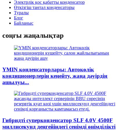
Электрлік қос қабатты конденсатор
Өткізгіш тантал конденсаторы
Туралы
Блог
Байланыс
соңғы жаңалықтар
YMIN конденсаторлары: Автокөлік
кондиционерлерін кеңейту, жаңа дәуірдің
ашылуы...
Гибридті суперконденсатор SLF 4.0V 4500F
миллисекунд деңгейіндегі сенімді өнімділікті