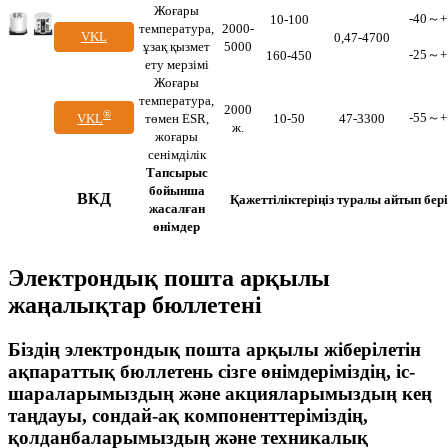
Жоғары
-40～+
10-100
температура,
2000-
VKL
0,47-4700
ұзақ қызмет
5000
-25～+
160-450
ету мерзімі
Жоғары
температура,
2000
®
-55～+
төмен ESR,
10-50
47-3300
VKL
ж.
жоғары
сенімділік
Тапсырыс
бойынша
ВКД
Қажеттіліктеріңіз туралы айтып бері
жасалған
өнімдер
Электрондық пошта арқылы
жаңалықтар бюллетені
Біздің электрондық пошта арқылы жіберілетін
ақпараттық бюллетень сізге өнімдеріміздің, іс-
шараларымыздың және акцияларымыздың кең
таңдауы, сондай-ақ компоненттеріміздің,
қолданбаларымыздың және техникалық