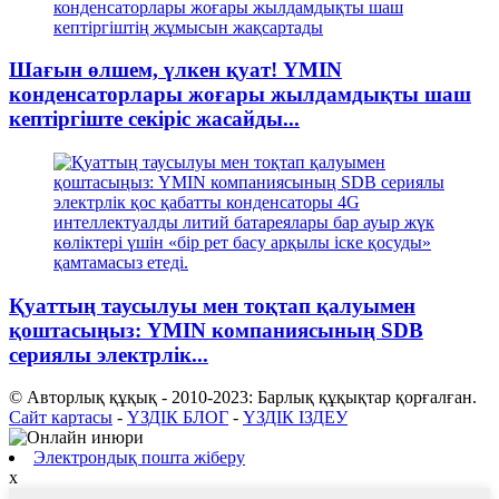
Шағын өлшем, үлкен қуат! YMIN
конденсаторлары жоғары жылдамдықты шаш
кептіргіште секіріс жасайды...
Қуаттың таусылуы мен тоқтап қалуымен
қоштасыңыз: YMIN компаниясының SDB
сериялы электрлік...
© Авторлық құқық - 2010-2023: Барлық құқықтар қорғалған.
Сайт картасы
-
ҮЗДІК БЛОГ
-
ҮЗДІК ІЗДЕУ
Электрондық пошта жіберу
x