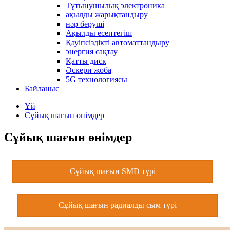
Тұтынушылық электроника
ақылды жарықтандыру
нәр беруші
Ақылды есептегіш
Қауіпсіздікті автоматтандыру
энергия сақтау
Қатты диск
Әскери жоба
5G технологиясы
Байланыс
Үй
Сұйық шағын өнімдер
Сұйық шағын өнімдер
Сұйық шағын SMD түрі
Сұйық шағын радиалды сым түрі