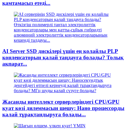
қамтамасыз етеді...
AI Server SSD дискілері үшін ең қолайлы PLP
конденсаторын қалай таңдауға болады? Толық
ақпарат...
Жасанды интеллект серверлеріндегі CPU/GPU
қуат көзі дилеммасын шешу: Нано процессорды
қалай тұрақтандыруға болады...