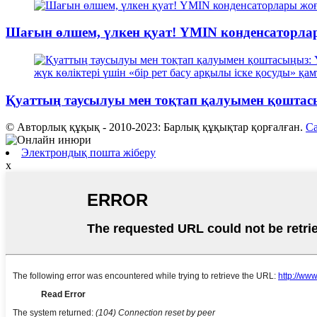
Шағын өлшем, үлкен қуат! YMIN конденсаторлар
Қуаттың таусылуы мен тоқтап қалуымен қоштас
© Авторлық құқық - 2010-2023: Барлық құқықтар қорғалған.
Са
Электрондық пошта жіберу
x