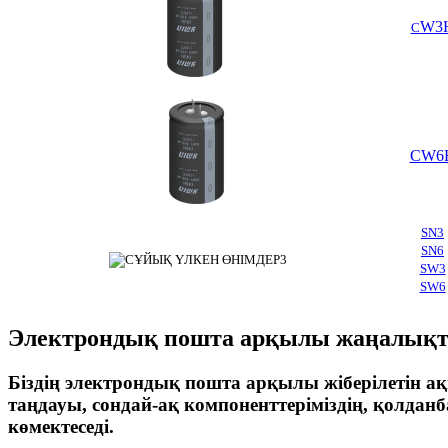
W3
C
CW6
SN3
SN6
SW3
SW6
Электрондық пошта арқылы жаңалықта
Біздің электрондық пошта арқылы жіберілетін а
таңдауы, сондай-ақ компоненттеріміздің, қолда
көмектеседі.