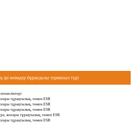
 ірі өнімдер бұрандалы терминал түрі
згешеліктері
жоғары тұрақтылық, төмен ESR
жоғары тұрақтылық, төмен ESR
жоғары тұрақтылық, төмен ESR
ура, жоғары тұрақтылық, төмен ESR
жоғары тұрақтылық, төмен ESR