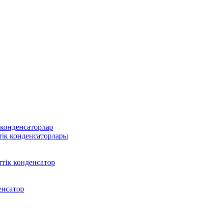
 конденсаторлар
тік конденсаторлары
тік конденсатор
енсатор