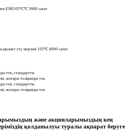
өмен ESR105℃℃ 3000 сағат
ақ қызмет ету мерзімі 105℃ 6000 сағат
ды ток, стандартты
імі, жоғары толқынды ток
ды ток, стандартты
імі, жоғары толқынды ток
араларымыздың және акцияларымыздың кең
еріміздің қолданылуы туралы ақпарат беруге