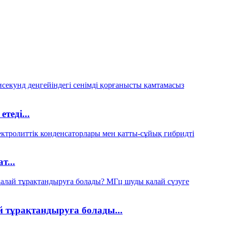
теді...
т...
 тұрақтандыруға болады...