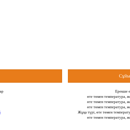
Сұйық
ар
Ерекше ө
өте төмен температура, 
өте төмен температура, 
өте төмен температура, 
S
Жұқа түрі, өте төмен температ
өте төмен температура, 