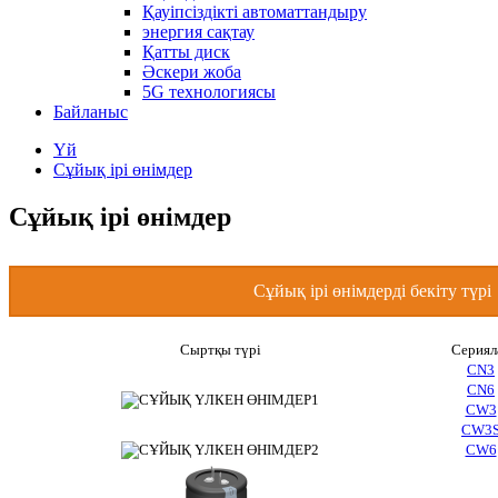
Қауіпсіздікті автоматтандыру
энергия сақтау
Қатты диск
Әскери жоба
5G технологиясы
Байланыс
Үй
Сұйық ірі өнімдер
Сұйық ірі өнімдер
Сұйық ірі өнімдерді бекіту түрі
Сыртқы түрі
Сериял
CN3
CN6
CW3
CW3
CW6