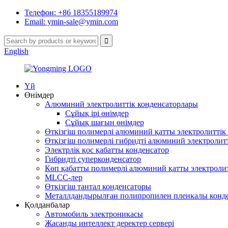
Телефон: +86 18355189974
Email: ymin-sale@ymin.com
English
Үй
Өнімдер
Алюминий электролиттік конденсаторлары
Сұйық ірі өнімдер
Сұйық шағын өнімдер
Өткізгіш полимерлі алюминий қатты электролиттік
Өткізгіш полимерлі гибридті алюминий электролит
Электрлік қос қабатты конденсатор
Гибридті суперконденсатор
Көп қабатты полимерлі алюминий қатты электролит
MLCC-лер
Өткізгіш тантал конденсаторы
Металлдандырылған полипропилен пленкалы конд
Қолданбалар
Автомобиль электроникасы
Жасанды интеллект деректер сервері