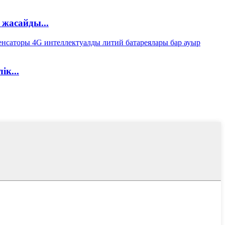
жасайды...
к...