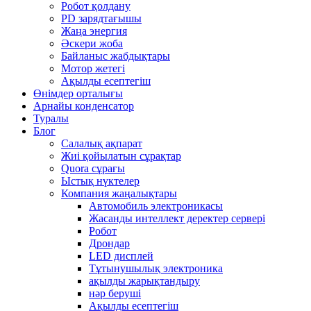
Робот қолдану
PD зарядтағышы
Жаңа энергия
Әскери жоба
Байланыс жабдықтары
Мотор жетегі
Ақылды есептегіш
Өнімдер орталығы
Арнайы конденсатор
Туралы
Блог
Салалық ақпарат
Жиі қойылатын сұрақтар
Quora сұрағы
Ыстық нүктелер
Компания жаңалықтары
Автомобиль электроникасы
Жасанды интеллект деректер сервері
Робот
Дрондар
LED дисплей
Тұтынушылық электроника
ақылды жарықтандыру
нәр беруші
Ақылды есептегіш