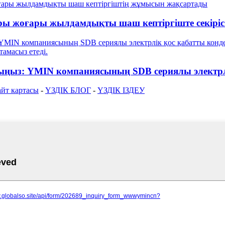
ы жоғары жылдамдықты шаш кептіргіште секіріс 
ыңыз: YMIN компаниясының SDB сериялы электрлі
йт картасы
-
ҮЗДІК БЛОГ
-
ҮЗДІК ІЗДЕУ