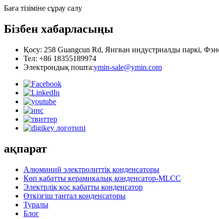
Баға тізіміне сұрау салу
Бізбен хабарласыңы
Қосу: 258 Guangcun Rd, Янгван индустриалды паркі, Фэ
Тел: +86 18355189974
Электрондық пошта:
ymin-sale@ymin.com
ақпарат
Алюминий электролиттік конденсаторы
Көп қабатты керамикалық конденсатор-MLCC
Электрлік қос қабатты конденсатор
Өткізгіш тантал конденсаторы
Туралы
Блог