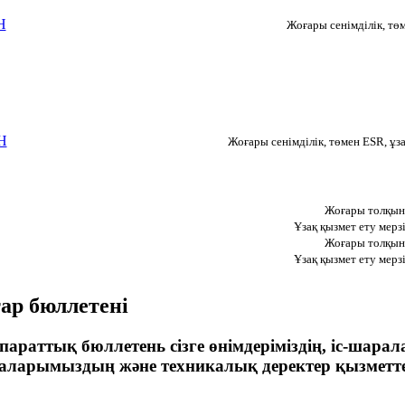
H
Жоғары сенімділік, т
H
Жоғары сенімділік, төмен ESR, ұз
Жоғары толқын
Ұзақ қызмет ету мерз
Жоғары толқын
Ұзақ қызмет ету мерз
р бюллетені
қпараттық бюллетень сізге өнімдеріміздің, іс-ш
нбаларымыздың және техникалық деректер қызметт