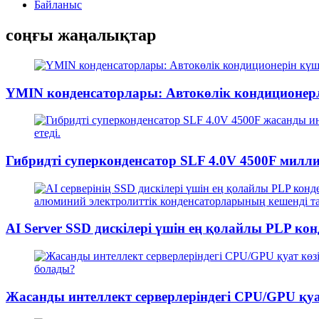
Байланыс
соңғы жаңалықтар
YMIN конденсаторлары: Автокөлік кондиционерле
Гибридті суперконденсатор SLF 4.0V 4500F миллисе
AI Server SSD дискілері үшін ең қолайлы PLP ко
Жасанды интеллект серверлеріндегі CPU/GPU қуа