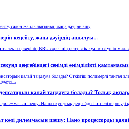
рін кеңейту, жаңа дәуірдің ашылуы...
кунд деңгейіндегі сенімді өнімділікті қамтамасыз е
нденсаторын қалай таңдауға болады? Толық ақпара
т көзі дилеммасын шешу: Нано процессорды қалай