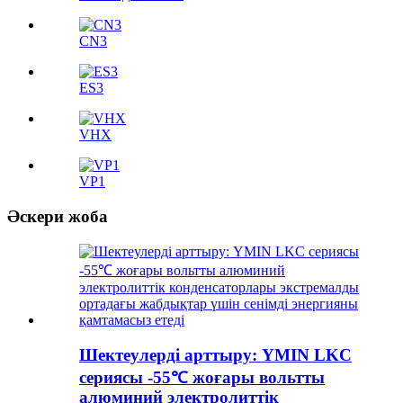
CN3
ES3
VHX
VP1
Әскери жоба
Шектеулерді арттыру: YMIN LKC
сериясы -55℃ жоғары вольтты
алюминий электролиттік