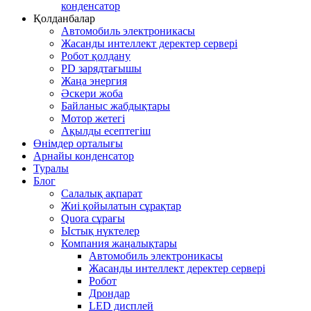
конденсатор
Қолданбалар
Автомобиль электроникасы
Жасанды интеллект деректер сервері
Робот қолдану
PD зарядтағышы
Жаңа энергия
Әскери жоба
Байланыс жабдықтары
Мотор жетегі
Ақылды есептегіш
Өнімдер орталығы
Арнайы конденсатор
Туралы
Блог
Салалық ақпарат
Жиі қойылатын сұрақтар
Quora сұрағы
Ыстық нүктелер
Компания жаңалықтары
Автомобиль электроникасы
Жасанды интеллект деректер сервері
Робот
Дрондар
LED дисплей