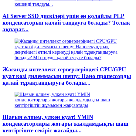
AI Server SSD дискілері үшін ең қолайлы PLP
конденсаторын қалай таңдауға болады? Толық
ақпарат...
Жасанды интеллект серверлеріндегі CPU/GPU
қуат көзі дилеммасын шешу: Нано процессорды
қалай тұрақтандыруға болады...
Шағын өлшем, үлкен қуат! YMIN
конденсаторлары жоғары жылдамдықты шаш
кептіргіште секіріс жасайды...