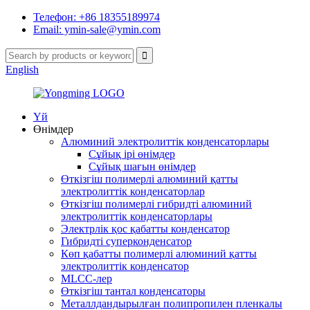
Телефон: +86 18355189974
Email: ymin-sale@ymin.com
English
Үй
Өнімдер
Алюминий электролиттік конденсаторлары
Сұйық ірі өнімдер
Сұйық шағын өнімдер
Өткізгіш полимерлі алюминий қатты
электролиттік конденсаторлар
Өткізгіш полимерлі гибридті алюминий
электролиттік конденсаторлары
Электрлік қос қабатты конденсатор
Гибридті суперконденсатор
Көп қабатты полимерлі алюминий қатты
электролиттік конденсатор
MLCC-лер
Өткізгіш тантал конденсаторы
Металлдандырылған полипропилен пленкалы