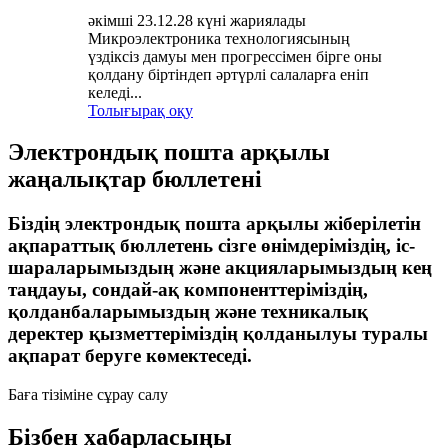
әкімші 23.12.28 күні жариялады
Микроэлектроника технологиясының
үздіксіз дамуы мен прогрессімен бірге оны
қолдану біртіндеп әртүрлі салаларға еніп
келеді...
Толығырақ оқу
Электрондық пошта арқылы
жаңалықтар бюллетені
Біздің электрондық пошта арқылы жіберілетін
ақпараттық бюллетень сізге өнімдеріміздің, іс-
шараларымыздың және акцияларымыздың кең
таңдауы, сондай-ақ компоненттеріміздің,
қолданбаларымыздың және техникалық
деректер қызметтеріміздің қолданылуы туралы
ақпарат беруге көмектеседі.
Баға тізіміне сұрау салу
Бізбен хабарласыңы