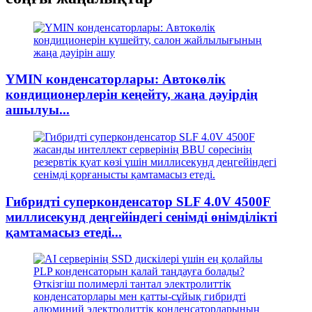
YMIN конденсаторлары: Автокөлік
кондиционерлерін кеңейту, жаңа дәуірдің
ашылуы...
Гибридті суперконденсатор SLF 4.0V 4500F
миллисекунд деңгейіндегі сенімді өнімділікті
қамтамасыз етеді...