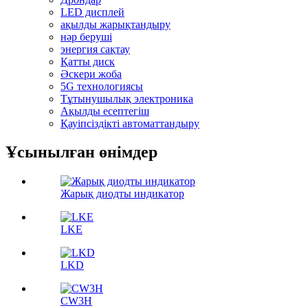
LED дисплей
ақылды жарықтандыру
нәр беруші
энергия сақтау
Қатты диск
Әскери жоба
5G технологиясы
Тұтынушылық электроника
Ақылды есептегіш
Қауіпсіздікті автоматтандыру
Ұсынылған өнімдер
Жарық диодты индикатор
LKE
LKD
CW3H