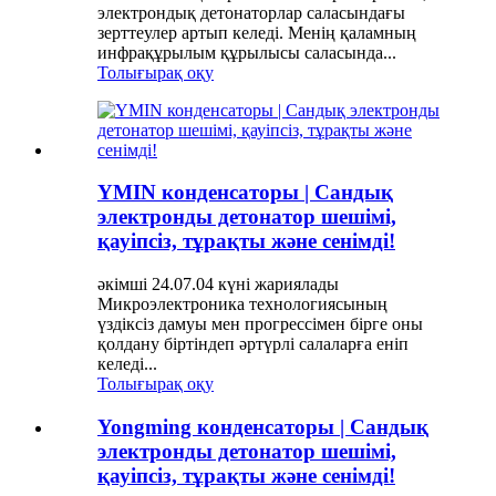
электрондық детонаторлар саласындағы
зерттеулер артып келеді. Менің қаламның
инфрақұрылым құрылысы саласында...
Толығырақ оқу
YMIN конденсаторы | Сандық
электронды детонатор шешімі,
қауіпсіз, тұрақты және сенімді!
әкімші 24.07.04 күні жариялады
Микроэлектроника технологиясының
үздіксіз дамуы мен прогрессімен бірге оны
қолдану біртіндеп әртүрлі салаларға еніп
келеді...
Толығырақ оқу
Yongming конденсаторы | Сандық
электронды детонатор шешімі,
қауіпсіз, тұрақты және сенімді!