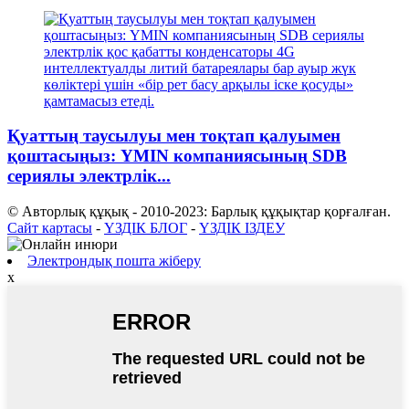
Қуаттың таусылуы мен тоқтап қалуымен
қоштасыңыз: YMIN компаниясының SDB
сериялы электрлік...
© Авторлық құқық - 2010-2023: Барлық құқықтар қорғалған.
Сайт картасы
-
ҮЗДІК БЛОГ
-
ҮЗДІК ІЗДЕУ
Электрондық пошта жіберу
x