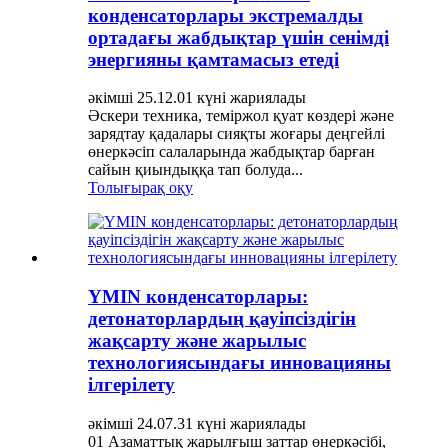
конденсаторлары экстремалды
ортадағы жабдықтар үшін сенімді
энергияны қамтамасыз етеді
әкімші 25.12.01 күні жариялады
Әскери техника, теміржол қуат көздері және
зарядтау қадалары сияқты жоғары деңгейлі
өнеркәсіп салаларында жабдықтар барған
сайын қиындыққа тап болуда...
Толығырақ оқу
YMIN конденсаторлары:
детонаторлардың қауіпсіздігін
жақсарту және жарылыс
технологиясындағы инновацияны
ілгерілету
әкімші 24.07.31 күні жариялады
01 Азаматтық жарылғыш заттар өнеркәсібі,