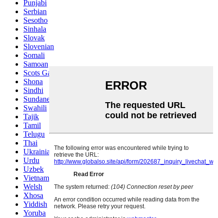
Punjabi
Serbian
Sesotho
Sinhala
Slovak
Slovenian
Somali
Samoan
Scots Gaelic
Shona
Sindhi
Sundanese
Swahili
Tajik
Tamil
Telugu
Thai
Ukrainian
Urdu
Uzbek
Vietnamese
Welsh
Xhosa
Yiddish
Yoruba