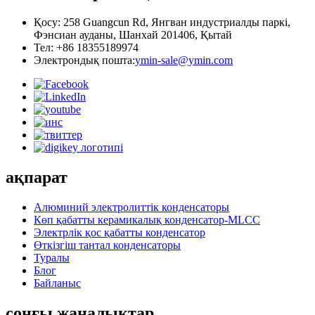
Қосу: 258 Guangcun Rd, Янгван индустриалды паркі,
Фэнсиан ауданы, Шанхай 201406, Қытай
Тел: +86 18355189974
Электрондық пошта:
ymin-sale@ymin.com
ақпарат
Алюминий электролиттік конденсаторы
Көп қабатты керамикалық конденсатор-MLCC
Электрлік қос қабатты конденсатор
Өткізгіш тантал конденсаторы
Туралы
Блог
Байланыс
соңғы жаңалықтар