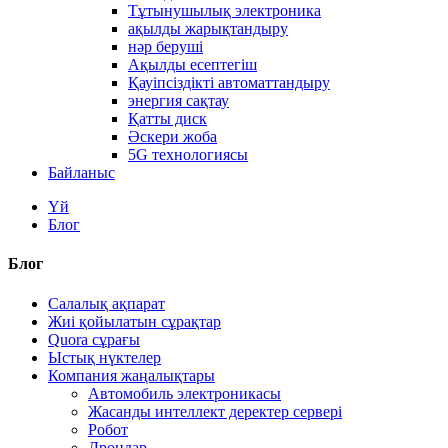
Тұтынушылық электроника
ақылды жарықтандыру
нәр беруші
Ақылды есептегіш
Қауіпсіздікті автоматтандыру
энергия сақтау
Қатты диск
Әскери жоба
5G технологиясы
Байланыс
Үй
Блог
Блог
Салалық ақпарат
Жиі қойылатын сұрақтар
Quora сұрағы
Ыстық нүктелер
Компания жаңалықтары
Автомобиль электроникасы
Жасанды интеллект деректер сервері
Робот
Дрондар