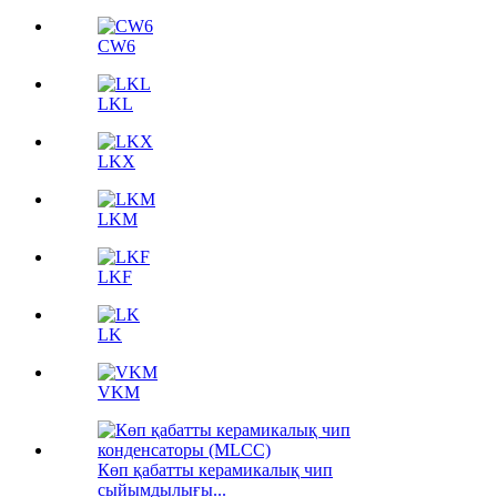
CW6
LKL
LKX
LKM
LKF
LK
VKM
Көп қабатты керамикалық чип
сыйымдылығы...