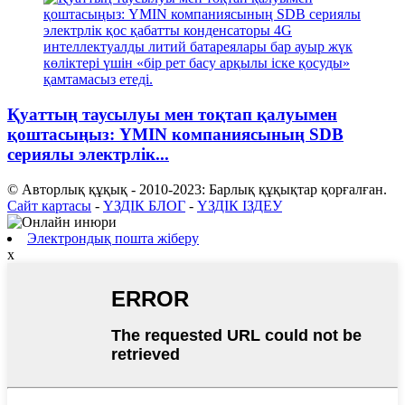
Қуаттың таусылуы мен тоқтап қалуымен
қоштасыңыз: YMIN компаниясының SDB
сериялы электрлік...
© Авторлық құқық - 2010-2023: Барлық құқықтар қорғалған.
Сайт картасы
-
ҮЗДІК БЛОГ
-
ҮЗДІК ІЗДЕУ
Электрондық пошта жіберу
x