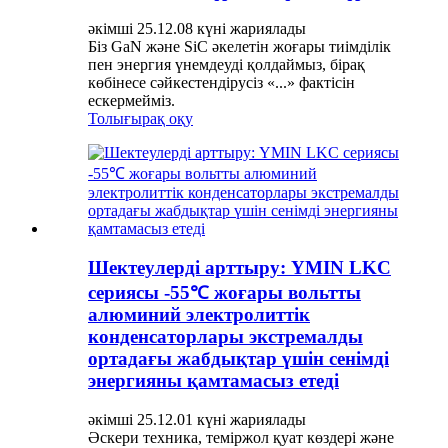
әкімші 25.12.08 күні жариялады
Біз GaN және SiC әкелетін жоғары тиімділік
пен энергия үнемдеуді қолдаймыз, бірақ
көбінесе сәйкестендірусіз «...» фактісін
ескермейміз.
Толығырақ оқу
Шектеулерді арттыру: YMIN LKC
сериясы -55℃ жоғары вольтты
алюминий электролиттік
конденсаторлары экстремалды
ортадағы жабдықтар үшін сенімді
энергияны қамтамасыз етеді
әкімші 25.12.01 күні жариялады
Әскери техника, теміржол қуат көздері және