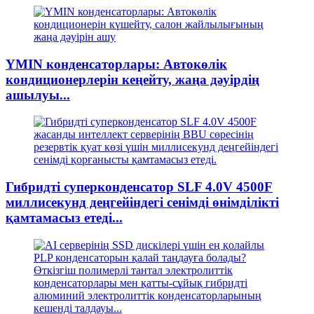
YMIN конденсаторлары: Автокөлік
кондиционерлерін кеңейту, жаңа дәуірдің
ашылуы...
Гибридті суперконденсатор SLF 4.0V 4500F
миллисекунд деңгейіндегі сенімді өнімділікті
қамтамасыз етеді...