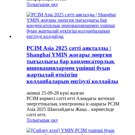
Толығырақ оқу
PCIM Asia 2025 сәтті аяқталды |
Shanghai YMIN жоғары энергия
тығыздығы бар конденсаторлық
инновациялармен үшінші буын
жартылай өткізгіш
қолданбаларын енгізуді қолдайды
әкімші 25-09-28 күні жазған
PCIM көрмесі сәтті өтті Азиядағы жетекші
энергетикалық электроника іс-шарасы PCIM
Asia 2025 Шанхайдағы Жаңа... көрмесінде
сәтті өтті.
Толығырақ оқу