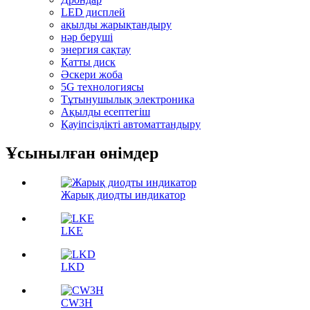
LED дисплей
ақылды жарықтандыру
нәр беруші
энергия сақтау
Қатты диск
Әскери жоба
5G технологиясы
Тұтынушылық электроника
Ақылды есептегіш
Қауіпсіздікті автоматтандыру
Ұсынылған өнімдер
Жарық диодты индикатор
LKE
LKD
CW3H