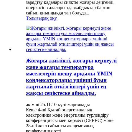
зарядтау қадалары сияқты жоғары деңгейлі
өнеркәсіп салаларында жабдықтар барған
сайын қиындыққа тап болуда...
Толығырақ оқу
Жоғары жиілікті, жоғары кернеулі
және жоғары температура
мәселелерін шешу арқылы YMIN
конденсаторлары үшінші буын
жартылай өткізгіштері үшін ең
жақсы серіктеске айналды.
әкімші 25.11.10 күні жариялады
Кеше 4-ші Қытай энергетикалық
электроника және энергияны түрлендіру
конференциясы мен көрмесі (CPEEC) және
28-ші жыл сайынғы академиялық
конференция өтті...