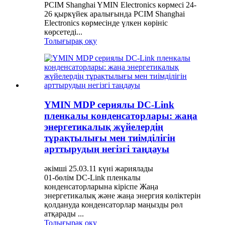
PCIM Shanghai YMIN Electronics көрмесі 24-
26 қыркүйек аралығында PCIM Shanghai
Electronics көрмесінде үлкен көрініс
көрсетеді...
Толығырақ оқу
YMIN MDP сериялы DC-Link
пленкалы конденсаторлары: жаңа
энергетикалық жүйелердің
тұрақтылығы мен тиімділігін
арттырудың негізгі таңдауы
әкімші 25.03.11 күні жариялады
01-бөлім DC-Link пленкалы
конденсаторларына кіріспе Жаңа
энергетикалық және жаңа энергия көліктерін
қолдануда конденсаторлар маңызды рөл
атқарады ...
Толығырақ оқу