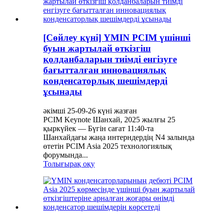
[Сөйлеу күні] YMIN PCIM үшінші
буын жартылай өткізгіш
қолданбаларын тиімді енгізуге
бағытталған инновациялық
конденсаторлық шешімдерді
ұсынады
әкімші 25-09-26 күні жазған
PCIM Keynote Шанхай, 2025 жылғы 25
қыркүйек — Бүгін сағат 11:40-та
Шанхайдағы жаңа интерндердің N4 залында
өтетін PCIM Asia 2025 технологиялық
форумында...
Толығырақ оқу