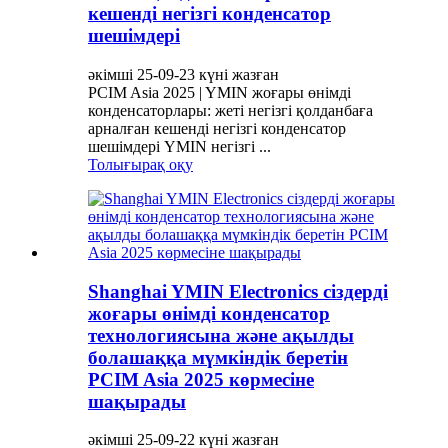
кешенді негізгі конденсатор
шешімдері
әкімші 25-09-23 күні жазған
PCIM Asia 2025 | YMIN жоғары өнімді
конденсаторлары: жеті негізгі қолданбаға
арналған кешенді негізгі конденсатор
шешімдері YMIN негізгі ...
Толығырақ оқу
Shanghai YMIN Electronics сіздерді
жоғары өнімді конденсатор
технологиясына және ақылды
болашаққа мүмкіндік беретін
PCIM Asia 2025 көрмесіне
шақырады
әкімші 25-09-22 күні жазған