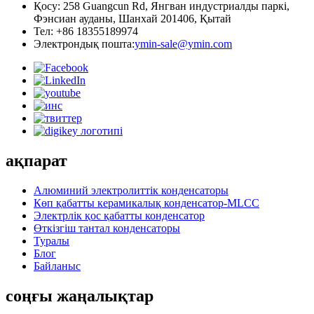
Қосу: 258 Guangcun Rd, Янгван индустриалды паркі,
Фэнсиан ауданы, Шанхай 201406, Қытай
Тел: +86 18355189974
Электрондық пошта:
ymin-sale@ymin.com
ақпарат
Алюминий электролиттік конденсаторы
Көп қабатты керамикалық конденсатор-MLCC
Электрлік қос қабатты конденсатор
Өткізгіш тантал конденсаторы
Туралы
Блог
Байланыс
соңғы жаңалықтар