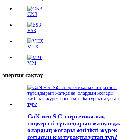
CN3
ES3
VHX
VP1
энергия сақтау
GaN мен SiC энергетикалық
төңкерісті тұтандырып жатқанда,
олардың жоғары жиілікті жүрек
соғысын кім тұрақты ұстап тұр?