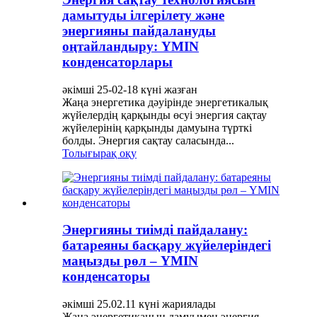
дамытуды ілгерілету және
энергияны пайдалануды
оңтайландыру: YMIN
конденсаторлары
әкімші 25-02-18 күні жазған
Жаңа энергетика дәуірінде энергетикалық
жүйелердің қарқынды өсуі энергия сақтау
жүйелерінің қарқынды дамуына түрткі
болды. Энергия сақтау саласында...
Толығырақ оқу
Энергияны тиімді пайдалану:
батареяны басқару жүйелеріндегі
маңызды рөл – YMIN
конденсаторы
әкімші 25.02.11 күні жариялады
Жаңа энергетиканың дамуымен энергия