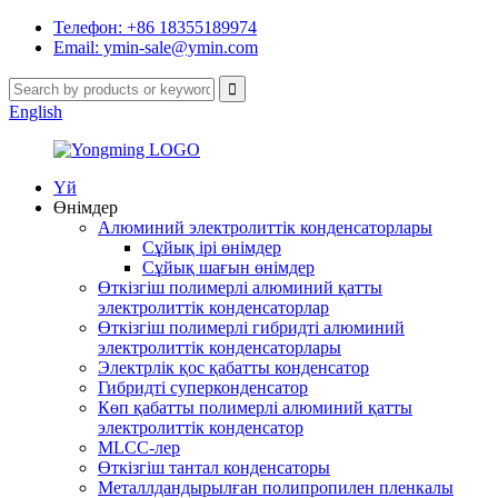
Телефон: +86 18355189974
Email: ymin-sale@ymin.com
English
Үй
Өнімдер
Алюминий электролиттік конденсаторлары
Сұйық ірі өнімдер
Сұйық шағын өнімдер
Өткізгіш полимерлі алюминий қатты
электролиттік конденсаторлар
Өткізгіш полимерлі гибридті алюминий
электролиттік конденсаторлары
Электрлік қос қабатты конденсатор
Гибридті суперконденсатор
Көп қабатты полимерлі алюминий қатты
электролиттік конденсатор
MLCC-лер
Өткізгіш тантал конденсаторы
Металлдандырылған полипропилен пленкалы