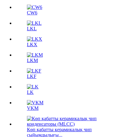
CW6
LKL
LKX
LKM
LKF
LK
VKM
Көп қабатты керамикалық чип
сыйымдылығы...