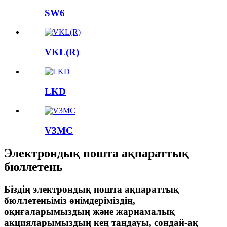
SW6
VKL(R)
LKD
V3MC
Электрондық пошта ақпараттық
бюллетень
Біздің электрондық пошта ақпараттық
бюллетеньіміз өнімдеріміздің,
оқиғаларымыздың және жарнамалық
акцияларымыздың кең таңдауы, сондай-ақ