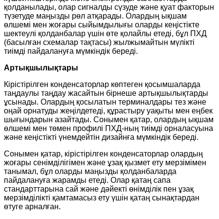
қолданылады, олар сигналды сүзуде және қуат факторын
түзетуде маңызды рөл атқарады. Олардың ықшам
өлшемі мен жоғары сыйымдылығы оларды кеңістікте
шектеулі қолданбалар үшін өте қолайлы етеді, бұл ПХД
(басылған схемалар тақтасы) жылжымайтын мүлікті
тиімді пайдалануға мүмкіндік береді.
Артықшылықтары
Кірістірілген конденсаторлар көптеген қосымшаларда
таңдаулы таңдау жасайтын бірнеше артықшылықтарды
ұсынады. Олардың қосылатын терминалдары тез және
оңай орнатуды жеңілдетеді, құрастыру уақыты мен еңбек
шығындарын азайтады. Сонымен қатар, олардың ықшам
өлшемі мен төмен профилі ПХД-ның тиімді орналасуына
және кеңістікті үнемдейтін дизайнға мүмкіндік береді.
Сонымен қатар, кірістірілген конденсаторлар олардың
жоғары сенімділігімен және ұзақ қызмет ету мерзімімен
танымал, бұл оларды маңызды қолданбаларда
пайдалануға жарамды етеді. Олар қатаң сапа
стандарттарына сай және дәйекті өнімділік пен ұзақ
мерзімділікті қамтамасыз ету үшін қатаң сынақтардан
өтуге арналған.