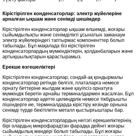
Кірістірілген конденсаторлар: электр жүйелеріне
арналған ықшам және сенімді шешімдер
Кірістірілген конденсаторлар ықшам өлшемді, жоғары
сыйымдылықты және сенімділікті ұсынатын заманауи
электр жүйелеріндегі таптырмас компоненттер болып
табылады. Бұл мақалада біз кірістірілген
конденсаторлардың мүмкіндіктерін, қолданбаларын және
артықшылықтарын қарастырамыз.
Ерекше өзгешеліктері
Кірістірілген конденсаторлар, сондай-ақ қондырмалы
конденсаторлар ретінде белгілі, платаларға немесе
орнату беттеріне жылдам және қауіпсіз орнатуға
мүмкіндік беретін арнайы терминалдармен жасалған. Бұл
конденсаторлар әдетте цилиндрлік немесе тікбұрышты
пішіндерге ие, терминалдарда кірістіру кезінде орнына
сенімді түрде бекітілетін металл қыстырғыштары бар.
Кірістірілген конденсаторлардың негізгі ерекшеліктерінің
бірі олардың микрофарадтан фарадқа дейінгі жоғары
сыйымдылық мәндері болып табылады. Бұл жоғары