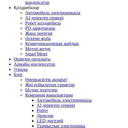
конденсатор
Қолданбалар
Автомобиль электроникасы
AI деректер сервері
Робот қолданбасы
PD зарядтағыш
Жаңа энергия
Әскери жоба
Коммуникациялық жабдық
Мотор жетек
Smart Meter
Өнімдер орталығы
Арнайы конденсатор
туралы
Блог
Өнеркәсіптік ақпарат
Жиі қойылатын сұрақтар
Ыстық нүктелер
Компания жаңалықтары
Автомобиль электроникасы
AI деректер сервері
Робот
Дрондар
LED дисплей
Тұрмыстық электроника