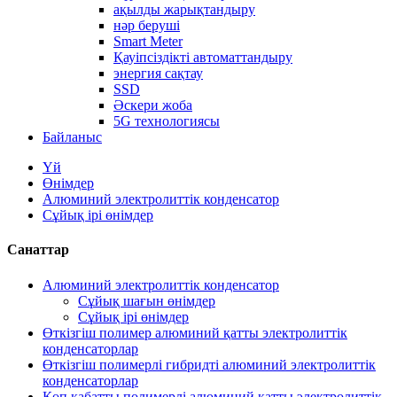
ақылды жарықтандыру
нәр беруші
Smart Meter
Қауіпсіздікті автоматтандыру
энергия сақтау
SSD
Әскери жоба
5G технологиясы
Байланыс
Үй
Өнімдер
Алюминий электролиттік конденсатор
Сұйық ірі өнімдер
Санаттар
Алюминий электролиттік конденсатор
Сұйық шағын өнімдер
Сұйық ірі өнімдер
Өткізгіш полимер алюминий қатты электролиттік
конденсаторлар
Өткізгіш полимерлі гибридті алюминий электролиттік
конденсаторлар
Көп қабатты полимерлі алюминий қатты электролиттік