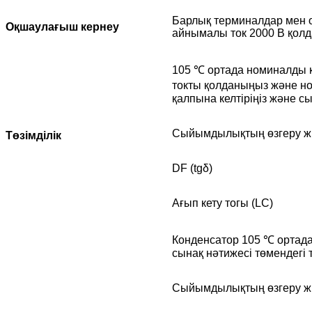
Барлық терминалдар мен 
Оқшаулағыш кернеу
айнымалы ток 2000 В қол
105 ℃ ортада номиналды к
токты қолданыңыз және но
қалпына келтіріңіз және с
Сыйымдылықтың өзгеру ж
Төзімділік
DF (tgδ)
Ағып кету тогы (LC)
Конденсатор 105 ℃ ортада
сынақ нәтижесі төмендегі
Сыйымдылықтың өзгеру ж