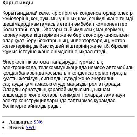
Қорытынды
Қорытындылай келе, кірістірілген конденсаторлар электр
жүйелерінің кең ауқымы үшін ықшам, сенімді және тиімді
шешімдерді қамтамасыз ететін әмбебап компоненттер
болып табылады. Жоғары сыйымдылық мәндерімен,
кернеу көрсеткіштерімен және берік конструкциясымен
олар қуат беру блоктарының, инверторлардың, мотор
жетектерінің, дыбыс күшейткіштерінің және т.б. біркелкі
жұмыс істеуіне және өнімділігіне ықпал етеді.
Өнеркәсіптік автоматтандыруда, тұрмыстық
электроникада, телекоммуникацияда немесе автомобиль
қолданбаларында қосылатын конденсаторлар тұрақты
қуатты жеткізуді, сигналды сүзуді және энергияны
сақтауды қамтамасыз етуде маңызды рөл атқарады.
Оларды орнатудың қарапайымдылығы, ықшам
өлшемдері және жоғары сенімділігі оларды заманауи
электр конструкцияларында таптырмас құрамдас
бөліктерге айналдырады.
Алдыңғы:
SN6
Келесі:
SW6