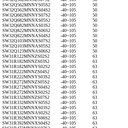
SW32Q562MNNYS05S2
-40~105
50
SW32Q562MNNXS04S2
-40~105
50
SW32Q682MNNYS07S2
-40~105
50
SW32Q682MNNXS05S2
-40~105
50
SW32Q682MNNAS03S2
-40~105
50
SW32Q822MNNXS06S2
-40~105
50
SW32Q822MNNAS04S2
-40~105
50
SW32Q103MNNXS07S2
-40~105
50
SW32Q103MNNAS05S2
-40~105
50
SW32Q123MNNAS06S2
-40~105
50
SW31R122MNNZS02S2
-40~105
63
SW31R182MNNZS03S2
-40~105
63
SW31R182MNNYS02S2
-40~105
63
SW31R222MNNZS04S2
-40~105
63
SW31R222MNNYS03S2
-40~105
63
SW31R272MNNZS05S2
-40~105
63
SW31R272MNNYS04S2
-40~105
63
SW31R272MNNXS02S2
-40~105
63
SW31R332MNNZS07S2
-40~105
63
SW31R332MNNYS05S2
-40~105
63
SW31R332MNNXS03S2
-40~105
63
SW31R332MNNAS02S2
-40~105
63
SW31R392MNNYS06S2
-40~105
63
SW31R392MNNXS04S2
-40~105
63