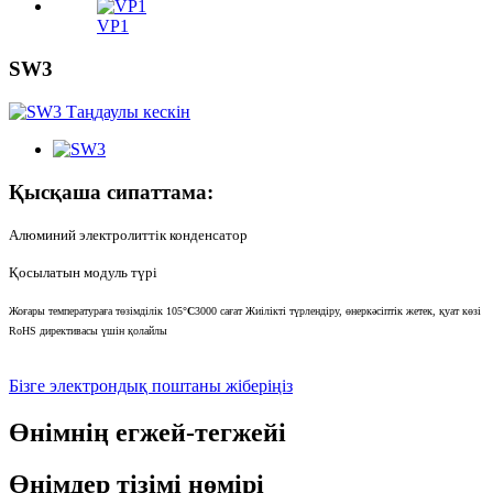
VP1
SW3
Қысқаша сипаттама:
Алюминий электролиттік конденсатор
Қосылатын модуль түрі
Жоғары температураға төзімділік 105
°C
3000 сағат Жиілікті түрлендіру, өнеркәсіптік жетек, қуат көзі
RoHS директивасы үшін қолайлы
Бізге электрондық поштаны жіберіңіз
Өнімнің егжей-тегжейі
Өнімдер тізімі нөмірі