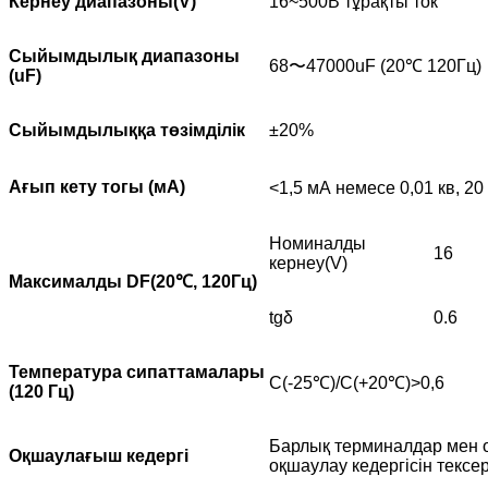
Кернеу диапазоны(V)
16~500В тұрақты ток
Сыйымдылық диапазоны
68〜47000uF (20℃ 120Гц)
(uF)
Сыйымдылыққа төзімділік
±20%
Ағып кету тогы (мА)
<1,5 мА немесе 0,01 кв, 2
Номиналды
16
кернеу(V)
Максималды DF(20
℃
, 120Гц)
tgδ
0.6
Температура сипаттамалары
C(-25℃)/C(+20℃)>0,6
(120 Гц)
Барлық терминалдар мен о
Оқшаулағыш кедергі
оқшаулау кедергісін текс