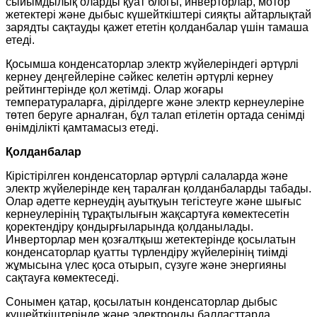
сыйымдылық оларды қуат блогы, инверторлар, мотор
жетектері және дыбыс күшейткіштері сияқты айтарлықтай
зарядты сақтауды қажет ететін қолданбалар үшін тамаша
етеді.
Қосымша конденсаторлар электр жүйелеріндегі әртүрлі
кернеу деңгейлеріне сәйкес келетін әртүрлі кернеу
рейтингтерінде қол жетімді. Олар жоғары
температураларға, дірілдерге және электр кернеулеріне
төтеп беруге арналған, бұл талап етілетін ортада сенімді
өнімділікті қамтамасыз етеді.
Қолданбалар
Кірістірілген конденсаторлар әртүрлі салаларда және
электр жүйелерінде кең таралған қолданбаларды табады.
Олар әдетте кернеудің ауытқуын тегістеуге және шығыс
кернеулерінің тұрақтылығын жақсартуға көмектесетін
қоректендіру қондырғыларында қолданылады.
Инверторлар мен қозғалтқыш жетектерінде қосылатын
конденсаторлар қуатты түрлендіру жүйелерінің тиімді
жұмысына үлес қоса отырып, сүзуге және энергияны
сақтауға көмектеседі.
Сонымен қатар, қосылатын конденсаторлар дыбыс
күшейткіштерінде және электронды балласттарда