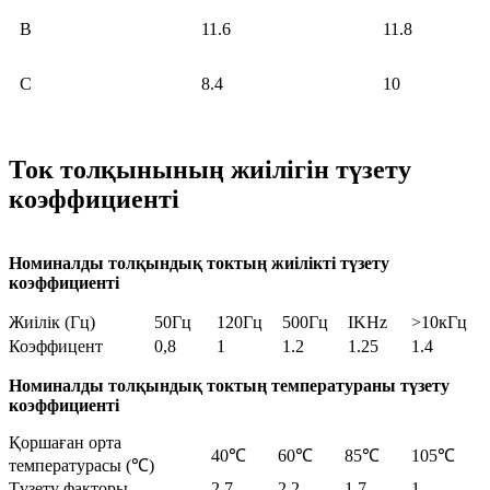
B
11.6
11.8
C
8.4
10
Ток толқынының жиілігін түзету
коэффициенті
Номиналды толқындық токтың жиілікті түзету
коэффициенті
Жиілік (Гц)
50Гц
120Гц
500Гц
IKHz
>10кГц
Коэффицент
0,8
1
1.2
1.25
1.4
Номиналды толқындық токтың температураны түзету
коэффициенті
Қоршаған орта
40℃
60℃
85℃
105℃
температурасы (℃)
Түзету факторы
2.7
2.2
1.7
1