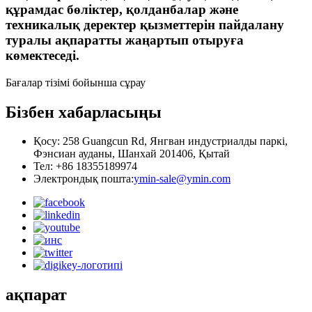
құрамдас бөліктер, қолданбалар және
техникалық деректер қызметтерін пайдалану
туралы ақпаратты жаңартып отыруға
көмектеседі.
Бағалар тізімі бойынша сұрау
Бізбен хабарласыңы
Қосу: 258 Guangcun Rd, Янгван индустриалды паркі,
Фэнсиан ауданы, Шанхай 201406, Қытай
Тел: +86 18355189974
Электрондық пошта:
ymin-sale@ymin.com
ақпарат