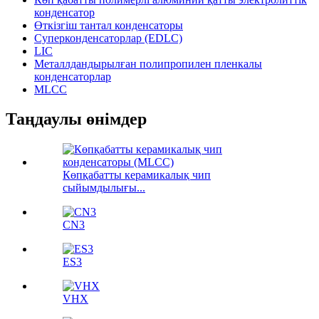
конденсатор
Өткізгіш тантал конденсаторы
Суперконденсаторлар (EDLC)
LIC
Металлдандырылған полипропилен пленкалы
конденсаторлар
MLCC
Таңдаулы өнімдер
Көпқабатты керамикалық чип
сыйымдылығы...
CN3
ES3
VHX