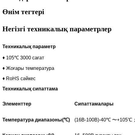
Өнім тегтері
Негізгі техникалық параметрлер
Техникалық параметр
♦ 105℃ 3000 сағат
♦ Жоғары температура
♦ RoHS сәйкес
Техникалық сипаттама
Элементтер
Сипаттамалары
Температура диапазоны(
℃
)
(16В-100В)-40℃ 〜+105℃