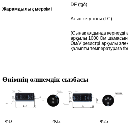
DF (tgδ)
Жарамдылық мерзімі
Ағып кету тогы (LC)
(Сынақ алдында кернеуді 
арқылы 1000 Ом шамасында 
Ом/V резистрі арқылы элек
қалыпты температураға fbr
Өнімнің өлшемдік сызбасы
ΦD
Φ22
Φ25