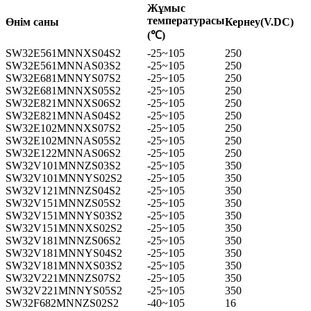
Жұмыс
температурасы
Өнім саны
Кернеу(V.DC)
(℃)
SW32E561MNNXS04S2
-25~105
250
SW32E561MNNAS03S2
-25~105
250
SW32E681MNNYS07S2
-25~105
250
SW32E681MNNXS05S2
-25~105
250
SW32E821MNNXS06S2
-25~105
250
SW32E821MNNAS04S2
-25~105
250
SW32E102MNNXS07S2
-25~105
250
SW32E102MNNAS05S2
-25~105
250
SW32E122MNNAS06S2
-25~105
250
SW32V101MNNZS03S2
-25~105
350
SW32V101MNNYS02S2
-25~105
350
SW32V121MNNZS04S2
-25~105
350
SW32V151MNNZS05S2
-25~105
350
SW32V151MNNYS03S2
-25~105
350
SW32V151MNNXS02S2
-25~105
350
SW32V181MNNZS06S2
-25~105
350
SW32V181MNNYS04S2
-25~105
350
SW32V181MNNXS03S2
-25~105
350
SW32V221MNNZS07S2
-25~105
350
SW32V221MNNYS05S2
-25~105
350
SW32F682MNNZS02S2
-40~105
16