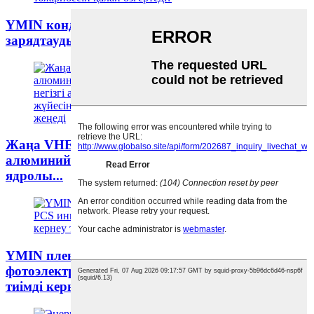
YMIN конденсаторлары: PD жылдам
зарядтаудың «көрінбейтін жүрегі»: қалай ...
Жаңа VHE сериялы полимерлі гибридті
алюминий электролиттік конденсаторлар: төрт
ядролы...
YMIN пленкалық конденсаторлар:
фотоэлектрлік компьютерге арналған жоғары
тиімді кернеу тұрақтандырғыштары...