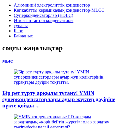
Алюминий электролиттік конденсатор
Көпқабатты керамикалық конденсатор-MLCC
Суперконденсаторлар (EDLC)
Өткізгіш тантал конденсаторы
туралы
Блог
Байланыс
соңғы жаңалықтар
мыс
Бір рет түрту арқылы тұтану! YMIN
суперконденсаторлары ауыр жүктер дәуіріне
нүкте қойды ...