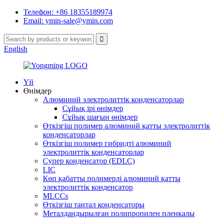
Телефон: +86 18355189974
Email: ymin-sale@ymin.com
English
Үй
Өнімдер
Алюминий электролиттік конденсаторлар
Сұйық ірі өнімдер
Сұйық шағын өнімдер
Өткізгіш полимер алюминий қатты электролиттік
конденсаторлар
Өткізгіш полимер гибридті алюминий
электролиттік конденсаторлар
Супер конденсатор (EDLC)
LIC
Көп қабатты полимерлі алюминий қатты
электролиттік конденсатор
MLCCs
Өткізгіш тантал конденсаторы
Металдандырылған полипропилен пленкалы