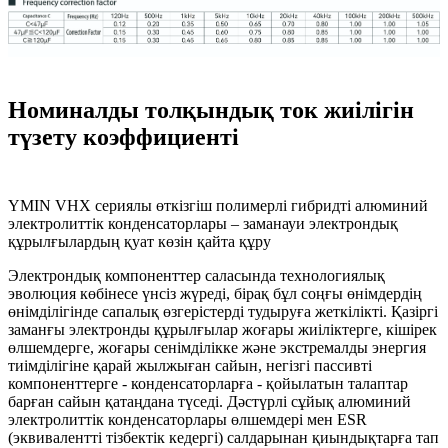
Номиналды толқындық ток жиілігін
түзету коэффициенті
YMIN VHX сериялы өткізгіш полимерлі гибридті алюминий
электролиттік конденсаторлары – заманауи электрондық
құрылғылардың қуат көзін қайта құру
Электрондық компоненттер саласында технологиялық
эволюция көбінесе үнсіз жүреді, бірақ бұл соңғы өнімдердің
өнімділігінде сапалық өзгерістерді тудыруға жеткілікті. Қазіргі
заманғы электронды құрылғылар жоғары жиіліктерге, кішірек
өлшемдерге, жоғары сенімділікке және экстремалды энергия
тиімділігіне қарай жылжыған сайын, негізгі пассивті
компоненттерге - конденсаторларға - қойылатын талаптар
барған сайын қатаңдана түседі. Дәстүрлі сұйық алюминий
электролиттік конденсаторлары өлшемдері мен ESR
(эквивалентті тізбектік кедергі) салдарынан қиындықтарға тап