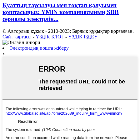
Қуаттың таусылуы мен тоқтап қалуымен
қоштасыңыз: YMIN компаниясының SDB
сериялы электрлік...
© Авторлық құқық - 2010-2023: Барлық құқықтар қорғалған.
Сайт картасы
-
ҮЗДІК БЛОГ
-
ҮЗДІК ІЗДЕУ
Электрондық пошта жіберу
x