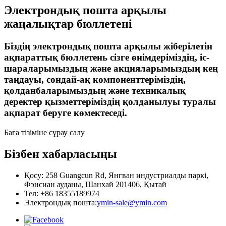
Электрондық пошта арқылы
жаңалықтар бюллетені
Біздің электрондық пошта арқылы жіберілетін
ақпараттық бюллетень сізге өнімдеріміздің, іс-
шараларымыздың және акцияларымыздың кең
таңдауы, сондай-ақ компоненттеріміздің,
қолданбаларымыздың және техникалық
деректер қызметтеріміздің қолданылуы туралы
ақпарат беруге көмектеседі.
Баға тізіміне сұрау салу
Бізбен хабарласыңы
Қосу: 258 Guangcun Rd, Янгван индустриалды паркі,
Фэнсиан ауданы, Шанхай 201406, Қытай
Тел: +86 18355189974
Электрондық пошта:
ymin-sale@ymin.com