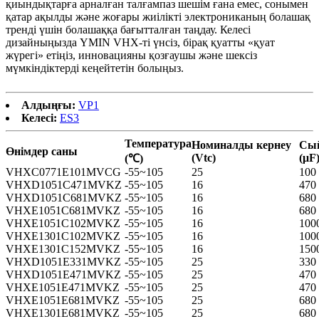
қиындықтарға арналған талғампаз шешім ғана емес, сонымен
қатар ақылды және жоғары жиілікті электрониканың болашақ
тренді үшін болашаққа бағытталған таңдау. Келесі
дизайныңызда YMIN VHX-ті үнсіз, бірақ қуатты «қуат
жүрегі» етіңіз, инновацияны қозғаушы және шексіз
мүмкіндіктерді кеңейтетін болыңыз.
Алдыңғы:
VP1
Келесі:
ES3
Температура
Номиналды кернеу
Сы
Өнімдер саны
(Vtc)
(μF
(℃)
VHXC0771E101MVCG
-55~105
25
100
VHXD1051C471MVKZ
-55~105
16
470
VHXD1051C681MVKZ
-55~105
16
680
VHXE1051C681MVKZ
-55~105
16
680
VHXE1051C102MVKZ
-55~105
16
100
VHXE1301C102MVKZ
-55~105
16
100
VHXE1301C152MVKZ
-55~105
16
150
VHXD1051E331MVKZ
-55~105
25
330
VHXD1051E471MVKZ
-55~105
25
470
VHXE1051E471MVKZ
-55~105
25
470
VHXE1051E681MVKZ
-55~105
25
680
VHXE1301E681MVKZ
-55~105
25
680