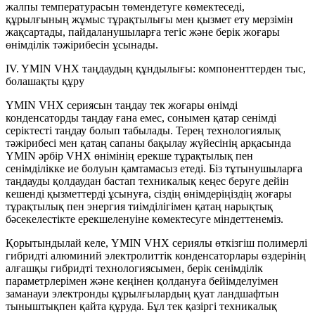
жалпы температурасын төмендетуге көмектеседі,
құрылғының жұмыс тұрақтылығы мен қызмет ету мерзімін
жақсартады, пайдаланушыларға тегіс және берік жоғары
өнімділік тәжірибесін ұсынады.
IV. YMIN VHX таңдаудың құндылығы: компоненттерден тыс,
болашақты құру
YMIN VHX сериясын таңдау тек жоғары өнімді
конденсаторды таңдау ғана емес, сонымен қатар сенімді
серіктесті таңдау болып табылады. Терең технологиялық
тәжірибесі мен қатаң сапаны бақылау жүйесінің арқасында
YMIN әрбір VHX өнімінің ерекше тұрақтылық пен
сенімділікке ие болуын қамтамасыз етеді. Біз тұтынушыларға
таңдауды қолдаудан бастап техникалық кеңес беруге дейін
кешенді қызметтерді ұсынуға, сіздің өнімдеріңіздің жоғары
тұрақтылық пен энергия тиімділігімен қатаң нарықтық
бәсекелестікте ерекшеленуіне көмектесуге міндеттенеміз.
Қорытындылай келе, YMIN VHX сериялы өткізгіш полимерлі
гибридті алюминий электролиттік конденсаторлары өздерінің
алғашқы гибридті технологиясымен, берік сенімділік
параметрлерімен және кеңінен қолдануға бейімделуімен
заманауи электронды құрылғылардың қуат ландшафтын
тыныштықпен қайта құруда. Бұл тек қазіргі техникалық