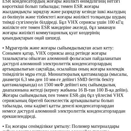
ESR конденсатордың жоғары жиілікті өнімділігінің негізгі
көрсеткіші болып табылады; төмен ESR жоғары
жылдамдықты зарядтау және разрядтау кезінде ішкі жылудың
аз бөлінуін және тізбектегі жоғары жиілікті толқынды шудың
тиімді сүзгіленуін білдіреді. Бұл VHX сериясы үшін 100 кГц
жиілікте өте төмен ESR мәндеріне әкеледі, бұл заманауи
жоғары жиілікті коммутациялық қуат көздерінің
қиындықтарын оңай шешеді.
• Мұрагерлік және жоғары сыйымдылықтан асып кету:
Сонымен қатар, VHX сериясы анод ретінде жоғары
тазалықтағы ойылған алюминий фольгасын пайдаланатын
дәстүрлі алюминий электролиттік конденсаторлардың
артықшылығын сақтайды, осылайша оның жоғары көлемдік
тиімділігін мұра етеді. Миниатюралық қаптамаларда (мысалы,
диаметрі 6,3 мм-ден 10 мм-ге дейінгі SMD беттік бекіту
қаптамаларында) ол 1500 мкФ дейінгі кең сыйымдылық
диапазонына жетеді (кернеу жабыны 16 В-тан 100 В-қа дейін).
Жоғары сыйымдылық пен төмен ESR-дің бұл үйлесімі VHX
сериясының бірегей бәсекелестік артықшылығы болып
табылады, оны кәдімгі қатты денелі конденсаторлардан
немесе дәстүрлі алюминий электролиттік конденсаторлардан
ерекшелендіреді.
• Ең жоғары сенімділікке ұмтылу: Полимер материалдары