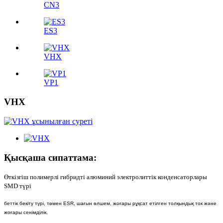
CN3
ES3
VHX
VP1
VHX
Қысқаша сипаттама:
Өткізгіш полимерлі гибридті алюминий электролиттік конденсаторлары
SMD түрі
беттік бекіту түрі, төмен ESR, шағын өлшем, жоғары рұқсат етілген толқындық ток және
жоғары сенімділік.