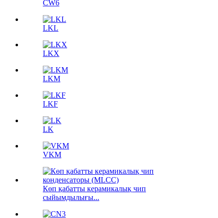
CW6
LKL
LKX
LKM
LKF
LK
VKM
Көп қабатты керамикалық чип
сыйымдылығы...