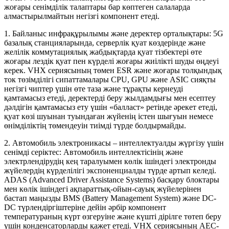
жоғары сенімділік талаптары бар көптеген салаларда
алмастырылмайтын негізгі компонент етеді.
1. Байланыс инфрақұрылымы және деректер орталықтары: 5G
базалық станцияларында, серверлік қуат көздерінде және
желілік коммутациялық жабдықтарда қуат тізбектері өте
жоғары лездік қуат пен күрделі жоғары жиілікті шуды өңдеуі
керек. VHX сериясының төмен ESR және жоғары толқындық
ток төзімділігі сипаттамалары CPU, GPU және ASIC сияқты
негізгі чиптер үшін өте таза және тұрақты кернеуді
қамтамасыз етеді, деректерді беру жылдамдығы мен есептеу
дәлдігін қамтамасыз ету үшін «балласт» ретінде әрекет етеді,
қуат көзі шуынан туындаған жүйенің істен шығуын немесе
өнімділіктің төмендеуін тиімді түрде болдырмайды.
2. Автомобиль электроникасы – интеллектуалды жүргізу үшін
сенімді серіктес: Автомобиль интеллектісінің және
электрлендірудің кең таралуымен көлік ішіндегі электронды
жүйелердің күрделілігі экспоненциалды түрде артып келеді.
ADAS (Advanced Driver Assistance Systems) басқару блоктары
мен көлік ішіндегі ақпараттық-ойын-сауық жүйелерінен
бастап маңызды BMS (Battery Management System) және DC-
DC түрлендіргіштеріне дейін әрбір компонент
температураның күрт өзгеруіне және күшті дірілге төтеп беру
үшін конденсаторларды қажет етеді. VHX сериясының AEC-