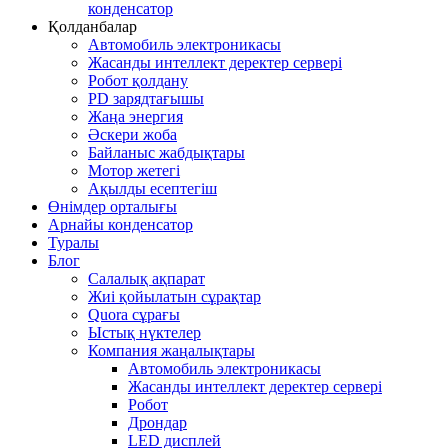
конденсатор
Қолданбалар
Автомобиль электроникасы
Жасанды интеллект деректер сервері
Робот қолдану
PD зарядтағышы
Жаңа энергия
Әскери жоба
Байланыс жабдықтары
Мотор жетегі
Ақылды есептегіш
Өнімдер орталығы
Арнайы конденсатор
Туралы
Блог
Салалық ақпарат
Жиі қойылатын сұрақтар
Quora сұрағы
Ыстық нүктелер
Компания жаңалықтары
Автомобиль электроникасы
Жасанды интеллект деректер сервері
Робот
Дрондар
LED дисплей