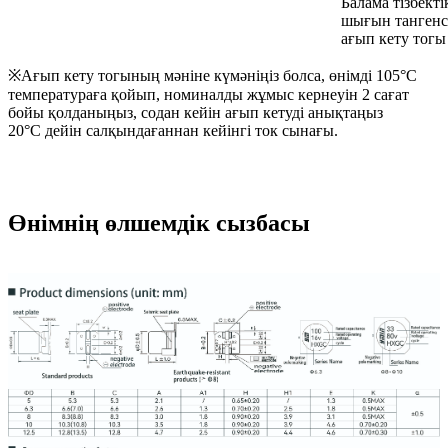
Балама тізбекті
шығын тангенс
ағып кету тогы
※Ағып кету тогының мәніне күмәніңіз болса, өнімді 105°C
температураға қойып, номиналды жұмыс кернеуін 2 сағат
бойы қолданыңыз, содан кейін ағып кетуді анықтаңыз
20°C дейін салқындағаннан кейінгі ток сынағы.
Өнімнің өлшемдік сызбасы