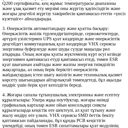
Q200 сертификаты, кең жұмыс температурасы диапазоны
және ұзақ қызмет ету мерзімі оны жүргізу қауіпсіздігін және
жоғары деңгейлі жүргізу тәжірибесін қамтамасыз ететін «үнсіз
күзетшіге» айналдырады.
3. Өнеркәсіптік автоматтандыру және қуатты басқару:
Өнеркәсіптік жиілік түрлендіргіштерінде, сервожетектерде,
әртүрлі үзілістермен UPS қуат көздерінде және өнеркәсіптік
деңгейдегі коммутациялық қуат көздерінде VHX сериясы
энергияны буферлеуде және шуды сүзуде маңызды рөл
атқарады. Оның жоғары қуаты жүктеменің күрт өсуі кезінде
энергиямен қамтамасыз етуді қамтамасыз етеді, төмен ESR
қуат шығынын азайтады және жалпы энергия тиімділігін
жақсартады, ал оның берік беріктігі өнеркәсіптік
жабдықтардың істен шығу жиілігін және техникалық қызмет
көрсету шығындарын айтарлықтай төмендетеді, бұл ақылды
өндіріс үшін берік қуат кепілдігін береді.
4. Жоғары сапалы тұтынушылық электроника және есептеу
құрылғылары: Ультра жұқа ноутбуктар, жоғары өнімді
графикалық карталар және ойын консольдері сияқты
құрылғыларда кеңістік өте шектеулі, ал қуат тұтыну және
жылу өндіру өте үлкен. VHX сериясы SMD беттік бекіту
қаптамасын пайдаланады, бұл құнды PCB кеңістігін
үнемдейді; оның төмен ESR сипаттамалары қуат модулінің