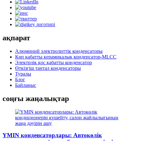
ақпарат
Алюминий электролиттік конденсаторы
Көп қабатты керамикалық конденсатор-MLCC
Электрлік қос қабатты конденсатор
Өткізгіш тантал конденсаторы
Туралы
Блог
Байланыс
соңғы жаңалықтар
YMIN конденсаторлары: Автокөлік