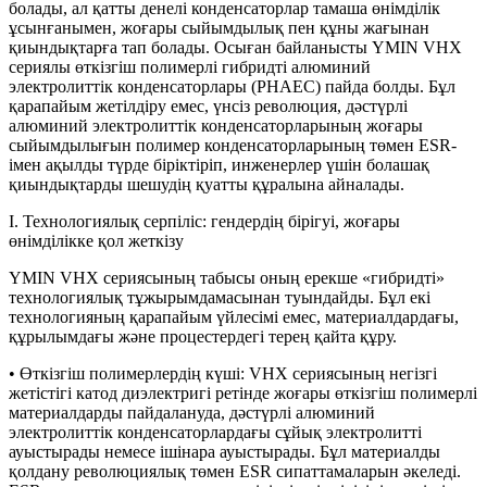
болады, ал қатты денелі конденсаторлар тамаша өнімділік
ұсынғанымен, жоғары сыйымдылық пен құны жағынан
қиындықтарға тап болады. Осыған байланысты YMIN VHX
сериялы өткізгіш полимерлі гибридті алюминий
электролиттік конденсаторлары (PHAEC) пайда болды. Бұл
қарапайым жетілдіру емес, үнсіз революция, дәстүрлі
алюминий электролиттік конденсаторларының жоғары
сыйымдылығын полимер конденсаторларының төмен ESR-
імен ақылды түрде біріктіріп, инженерлер үшін болашақ
қиындықтарды шешудің қуатты құралына айналады.
I. Технологиялық серпіліс: гендердің бірігуі, жоғары
өнімділікке қол жеткізу
YMIN VHX сериясының табысы оның ерекше «гибридті»
технологиялық тұжырымдамасынан туындайды. Бұл екі
технологияның қарапайым үйлесімі емес, материалдардағы,
құрылымдағы және процестердегі терең қайта құру.
• Өткізгіш полимерлердің күші: VHX сериясының негізгі
жетістігі катод диэлектригі ретінде жоғары өткізгіш полимерлі
материалдарды пайдалануда, дәстүрлі алюминий
электролиттік конденсаторлардағы сұйық электролитті
ауыстырады немесе ішінара ауыстырады. Бұл материалды
қолдану революциялық төмен ESR сипаттамаларын әкеледі.