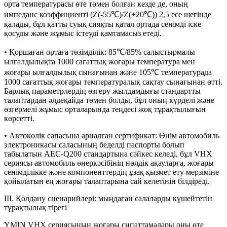
орта температурасы өте төмен болған кезде де, оның
импеданс коэффициенті (Z(-55℃)/Z(+20℃)) 2,5 есе шегінде
қалады, бұл қатты суық сияқты қатал ортада сенімді іске
қосуды және жұмыс істеуді қамтамасыз етеді.
• Қоршаған ортаға төзімділік: 85℃/85% салыстырмалы
ылғалдылықта 1000 сағаттық жоғары температура мен
жоғары ылғалдылық сынағынан және 105℃ температурада
1000 сағаттық жоғары температуралық сақтау сынағынан өтті.
Барлық параметрлердің өзгеру жылдамдығы стандартты
талаптардан әлдеқайда төмен болды, бұл оның күрделі және
өзгермелі жұмыс орталарында теңдесі жоқ тұрақтылығын
көрсетті.
• Автокөлік сапасына арналған сертификат: Өнім автомобиль
электроникасы саласының беделді паспорты болып
табылатын AEC-Q200 стандартына сәйкес келеді, бұл VHX
сериясы автомобиль өнеркәсібінің нөлдік ақауларға, жоғары
сенімділікке және компоненттердің ұзақ қызмет ету мерзіміне
қойылатын ең жоғары талаптарына сай келетінін білдіреді.
III. Қолдану сценарийлері: мыңдаған салаларды күшейтетін
тұрақтылық тірегі
YMIN VHX сериясының жоғары сипаттамалары оны өте