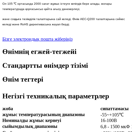
Ол 105 ℃ ортасында 2000 сағат жұмыс істеуге кепілдік бере алады, жоғары
температурада қорғасынсыз қайта ағызу дәнекерлеуі,
және соққыға төзімділік талаптарына сай келеді. Өнім AEC-Q200 талаптарына сәйкес
келеді және RoHS директивасына жауап берді.
Бізге электрондық пошта жіберіңіз
Өнімнің егжей-тегжейі
Стандартты өнімдер тізімі
Өнім тегтері
Негізгі техникалық параметрлер
жоба
сипаттамасы
жұмыс температурасының диапазоны
-55~+105
℃
Номиналды жұмыс кернеуі
16-100В
сыйымдылық диапазоны
6,8 - 1500 мкФ 