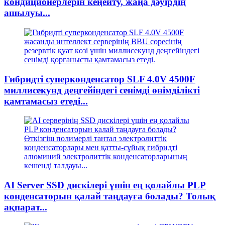
кондиционерлерін кеңейту, жаңа дәуірдің
ашылуы...
Гибридті суперконденсатор SLF 4.0V 4500F
миллисекунд деңгейіндегі сенімді өнімділікті
қамтамасыз етеді...
AI Server SSD дискілері үшін ең қолайлы PLP
конденсаторын қалай таңдауға болады? Толық
ақпарат...