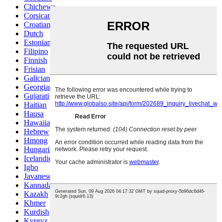
Chichewa
Corsican
Croatian
Dutch
Estonian
Filipino
Finnish
Frisian
Galician
Georgian
Gujarati
Haitian
Hausa
Hawaiian
Hebrew
Hmong
Hungarian
Icelandic
Igbo
Javanese
Kannada
Kazakh
Khmer
Kurdish
Kyrgyz