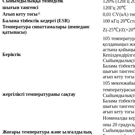
Сыйымдылыққа төзімділік
±20% (120Гц 2
шығын тангенсі
120Гц 20
℃
Ағып кету тогы^
0,01 CV(uA) тө
Балама тізбектік кедергі (ESR)
100 кГц 20
℃
ст
Температура сипаттамалары (импеданс
Z(-25
℃
)/Z(+20
қатынасы)
105 температур
қолданыңыз жән
астына қойыңыз,
Беріктік
Кепілдендірілге
Сыйымдылықты
Балама тізбекті
шығын тангенс
ағып кету тогы
105 мекенжайы
температурасын
жергілікті температураны сақтау
Сыйымдылықты
Балама тізбекті
шығын тангенс
ағып кету тогы
Номиналды керн
оны 20 градус
Сыйымдылықты
Жоғары температура және ылғалдылық