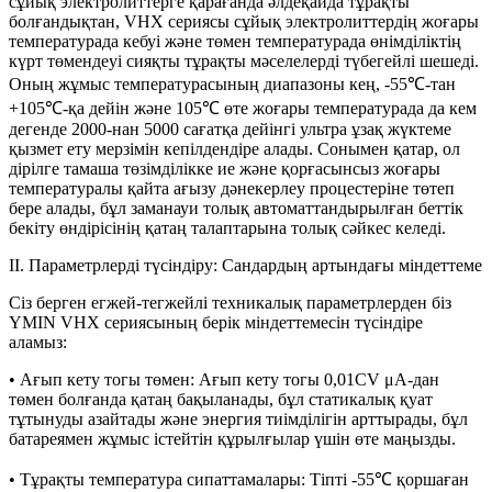
сұйық электролиттерге қарағанда әлдеқайда тұрақты
болғандықтан, VHX сериясы сұйық электролиттердің жоғары
температурада кебуі және төмен температурада өнімділіктің
күрт төмендеуі сияқты тұрақты мәселелерді түбегейлі шешеді.
Оның жұмыс температурасының диапазоны кең, -55℃-тан
+105℃-қа дейін және 105℃ өте жоғары температурада да кем
дегенде 2000-нан 5000 сағатқа дейінгі ультра ұзақ жүктеме
қызмет ету мерзімін кепілдендіре алады. Сонымен қатар, ол
дірілге тамаша төзімділікке ие және қорғасынсыз жоғары
температуралы қайта ағызу дәнекерлеу процестеріне төтеп
бере алады, бұл заманауи толық автоматтандырылған беттік
бекіту өндірісінің қатаң талаптарына толық сәйкес келеді.
II. Параметрлерді түсіндіру: Сандардың артындағы міндеттеме
Сіз берген егжей-тегжейлі техникалық параметрлерден біз
YMIN VHX сериясының берік міндеттемесін түсіндіре
аламыз:
• Ағып кету тогы төмен: Ағып кету тогы 0,01CV μA-дан
төмен болғанда қатаң бақыланады, бұл статикалық қуат
тұтынуды азайтады және энергия тиімділігін арттырады, бұл
батареямен жұмыс істейтін құрылғылар үшін өте маңызды.
• Тұрақты температура сипаттамалары: Тіпті -55℃ қоршаған