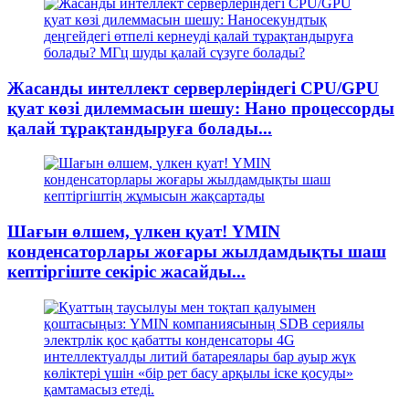
Жасанды интеллект серверлеріндегі CPU/GPU
қуат көзі дилеммасын шешу: Нано процессорды
қалай тұрақтандыруға болады...
Шағын өлшем, үлкен қуат! YMIN
конденсаторлары жоғары жылдамдықты шаш
кептіргіште секіріс жасайды...