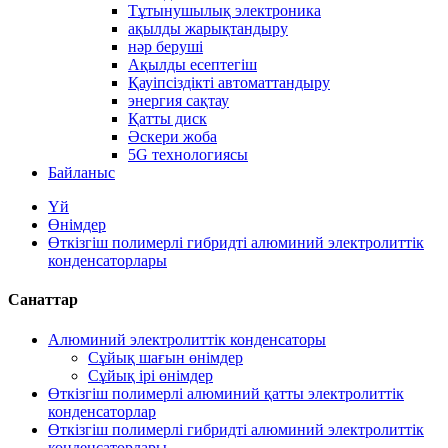
Тұтынушылық электроника
ақылды жарықтандыру
нәр беруші
Ақылды есептегіш
Қауіпсіздікті автоматтандыру
энергия сақтау
Қатты диск
Әскери жоба
5G технологиясы
Байланыс
Үй
Өнімдер
Өткізгіш полимерлі гибридті алюминий электролиттік
конденсаторлары
Санаттар
Алюминий электролиттік конденсаторы
Сұйық шағын өнімдер
Сұйық ірі өнімдер
Өткізгіш полимерлі алюминий қатты электролиттік
конденсаторлар
Өткізгіш полимерлі гибридті алюминий электролиттік
конденсаторлары