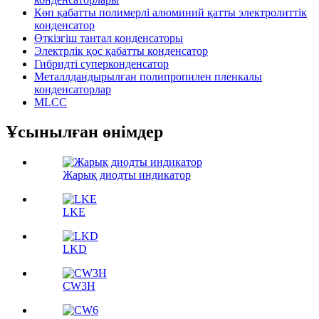
Көп қабатты полимерлі алюминий қатты электролиттік
конденсатор
Өткізгіш тантал конденсаторы
Электрлік қос қабатты конденсатор
Гибридті суперконденсатор
Металлдандырылған полипропилен пленкалы
конденсаторлар
MLCC
Ұсынылған өнімдер
Жарық диодты индикатор
LKE
LKD
CW3H