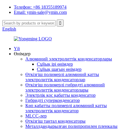
Телефон: +86 18355189974
Email: ymin-sale@ymin.com
English
Үй
Өнімдер
Алюминий электролиттік конденсаторлары
Сұйық ірі өнімдер
Сұйық шағын өнімдер
Өткізгіш полимерлі алюминий қатты
электролиттік конденсаторлар
Өткізгіш полимерлі гибридті алюминий
электролиттік конденсаторлары
Электрлік қос қабатты конденсатор
Гибридті суперконденсатор
Көп қабатты полимерлі алюминий қатты
электролиттік конденсатор
MLCC-лер
Өткізгіш тантал конденсаторы
Металлдандырылған полипропилен пленкалы