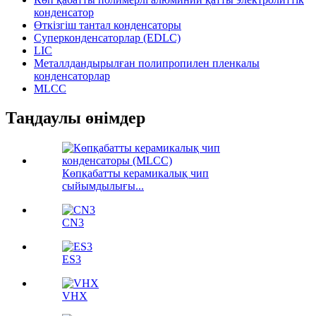
конденсатор
Өткізгіш тантал конденсаторы
Суперконденсаторлар (EDLC)
LIC
Металлдандырылған полипропилен пленкалы
конденсаторлар
MLCC
Таңдаулы өнімдер
Көпқабатты керамикалық чип
сыйымдылығы...
CN3
ES3
VHX