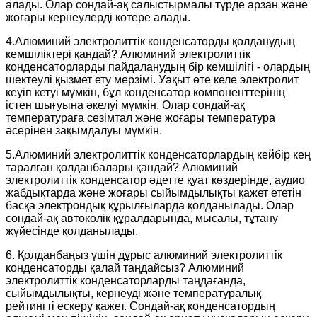
алады. Олар сондай-ақ салыстырмалы түрде арзан және
жоғары кернеулерді көтере алады.
4.Алюминий электролиттік конденсаторды қолданудың
кемшіліктері қандай? Алюминий электролиттік
конденсаторларды пайдаланудың бір кемшілігі - олардың
шектеулі қызмет ету мерзімі. Уақыт өте келе электролит
кеуіп кетуі мүмкін, бұл конденсатор компоненттерінің
істен шығуына әкелуі мүмкін. Олар сондай-ақ
температураға сезімтал және жоғары температура
әсерінен зақымдалуы мүмкін.
5.Алюминий электролиттік конденсаторлардың кейбір кең
таралған қолданбалары қандай? Алюминий
электролиттік конденсатор әдетте қуат көздерінде, аудио
жабдықтарда және жоғары сыйымдылықты қажет ететін
басқа электрондық құрылғыларда қолданылады. Олар
сондай-ақ автокөлік құралдарында, мысалы, тұтану
жүйесінде қолданылады.
6. Қолданбаңыз үшін дұрыс алюминий электролиттік
конденсаторды қалай таңдайсыз? Алюминий
электролиттік конденсаторларды таңдағанда,
сыйымдылықты, кернеуді және температуралық
рейтингті ескеру қажет. Сондай-ақ конденсатордың