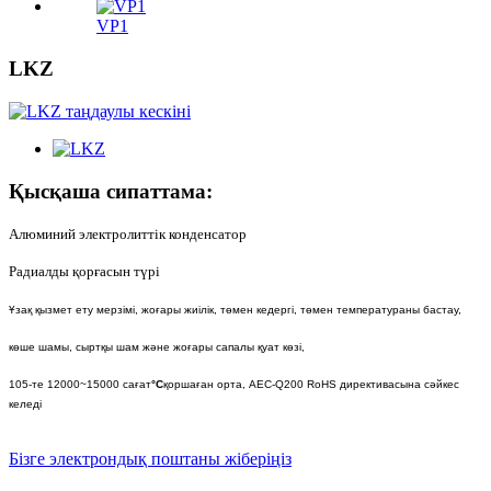
VP1
LKZ
Қысқаша сипаттама:
Алюминий электролиттік конденсатор
Радиалды қорғасын түрі
Ұзақ қызмет ету мерзімі, жоғары жиілік, төмен кедергі, төмен температураны бастау,
көше шамы, сыртқы шам және жоғары сапалы қуат көзі,
105-те 12000~15000 сағат
°C
қоршаған орта, AEC-Q200 RoHS директивасына сәйкес
келеді
Бізге электрондық поштаны жіберіңіз