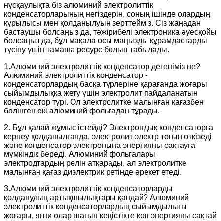
нұсқаулықта біз алюминий электролиттік
конденсаторларының негіздерін, соның ішінде олардың
құрылысы мен қолданылуын зерттейміз. Сіз жаңадан
бастаушы болсаңыз да, тәжірибелі электроника әуесқойы
болсаңыз да, бұл мақала осы маңызды құрамдастарды
түсіну үшін тамаша ресурс болып табылады.
1.Алюминий электролиттік конденсатор дегеніміз не?
Алюминий электролиттік конденсатор -
конденсаторлардың басқа түрлеріне қарағанда жоғары
сыйымдылыққа жету үшін электролит пайдаланатын
конденсатор түрі. Ол электролитке малынған қағазбен
бөлінген екі алюминий фольгадан тұрады.
2. Бұл қалай жұмыс істейді? Электрондық конденсаторға
кернеу қолданылғанда, электролит электр тогын өткізеді
және конденсатор электронына энергияны сақтауға
мүмкіндік береді. Алюминий фольгалары
электродтардың рөлін атқарады, ал электролитке
малынған қағаз диэлектрик ретінде әрекет етеді.
3.Алюминий электролиттік конденсаторларды
қолданудың артықшылықтары қандай? Алюминий
электролиттік конденсаторлардың сыйымдылығы
жоғары, яғни олар шағын кеңістікте көп энергияны сақтай