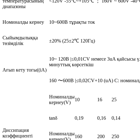
температурасының
<120V -55℃~+105℃ ； 160V ~ 600V -4
диапазоны
Номиналды кернеу
10~600В тұрақты ток
Сыйымдылыққа
±20% (25±2℃ 120Гц)
төзімділік
10~ 120В |≤0,01CV немесе 3uA қайсысы ү
минуттық көрсеткіш
Ағып кету тогы((iA)
160 〜600В |≤0,02CV+10 (uA) C: номинал
Номиналды
10
16
25
кернеу(V)
tanδ
0,19
0,16
0,14
Диссипация
Номиналды
коэффициенті
160
200
250
кернеу(V)