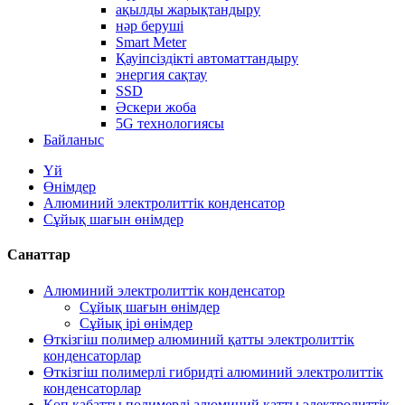
ақылды жарықтандыру
нәр беруші
Smart Meter
Қауіпсіздікті автоматтандыру
энергия сақтау
SSD
Әскери жоба
5G технологиясы
Байланыс
Үй
Өнімдер
Алюминий электролиттік конденсатор
Сұйық шағын өнімдер
Санаттар
Алюминий электролиттік конденсатор
Сұйық шағын өнімдер
Сұйық ірі өнімдер
Өткізгіш полимер алюминий қатты электролиттік
конденсаторлар
Өткізгіш полимерлі гибридті алюминий электролиттік
конденсаторлар
Көп қабатты полимерлі алюминий қатты электролиттік