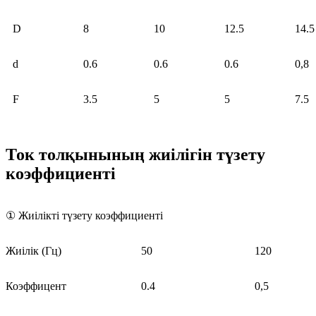
D
8
10
12.5
14.5
d
0.6
0.6
0.6
0,8
F
3.5
5
5
7.5
Ток толқынының жиілігін түзету
коэффициенті
① Жиілікті түзету коэффициенті
Жиілік (Гц)
50
120
Коэффицент
0.4
0,5