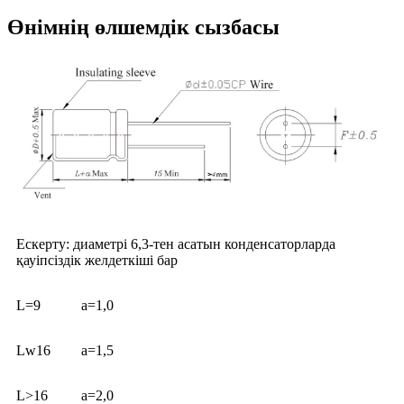
Өнімнің өлшемдік сызбасы
Ескерту: диаметрі 6,3-тен асатын конденсаторларда
қауіпсіздік желдеткіші бар
L=9
a=1,0
Lw16
a=1,5
L>16
a=2,0