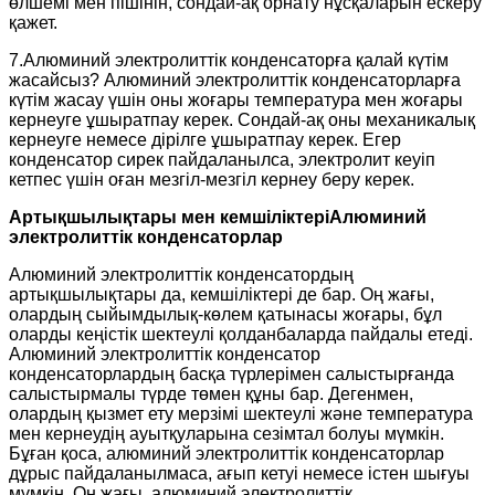
өлшемі мен пішінін, сондай-ақ орнату нұсқаларын ескеру
қажет.
7.Алюминий электролиттік конденсаторға қалай күтім
жасайсыз? Алюминий электролиттік конденсаторларға
күтім жасау үшін оны жоғары температура мен жоғары
кернеуге ұшыратпау керек. Сондай-ақ оны механикалық
кернеуге немесе дірілге ұшыратпау керек. Егер
конденсатор сирек пайдаланылса, электролит кеуіп
кетпес үшін оған мезгіл-мезгіл кернеу беру керек.
Артықшылықтары мен кемшіліктері
Алюминий
электролиттік конденсаторлар
Алюминий электролиттік конденсатордың
артықшылықтары да, кемшіліктері де бар. Оң жағы,
олардың сыйымдылық-көлем қатынасы жоғары, бұл
оларды кеңістік шектеулі қолданбаларда пайдалы етеді.
Алюминий электролиттік конденсатор
конденсаторлардың басқа түрлерімен салыстырғанда
салыстырмалы түрде төмен құны бар. Дегенмен,
олардың қызмет ету мерзімі шектеулі және температура
мен кернеудің ауытқуларына сезімтал болуы мүмкін.
Бұған қоса, алюминий электролиттік конденсаторлар
дұрыс пайдаланылмаса, ағып кетуі немесе істен шығуы
мүмкін. Оң жағы, алюминий электролиттік