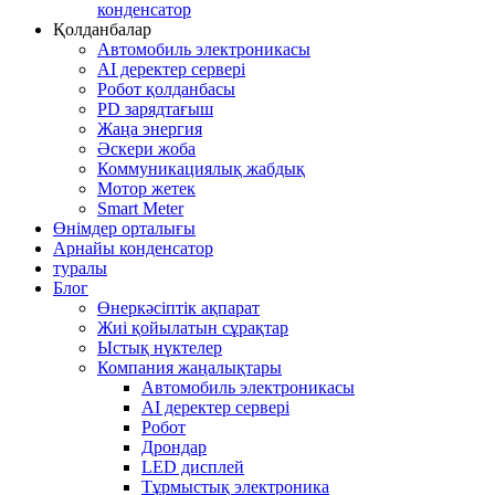
конденсатор
Қолданбалар
Автомобиль электроникасы
AI деректер сервері
Робот қолданбасы
PD зарядтағыш
Жаңа энергия
Әскери жоба
Коммуникациялық жабдық
Мотор жетек
Smart Meter
Өнімдер орталығы
Арнайы конденсатор
туралы
Блог
Өнеркәсіптік ақпарат
Жиі қойылатын сұрақтар
Ыстық нүктелер
Компания жаңалықтары
Автомобиль электроникасы
AI деректер сервері
Робот
Дрондар
LED дисплей
Тұрмыстық электроника