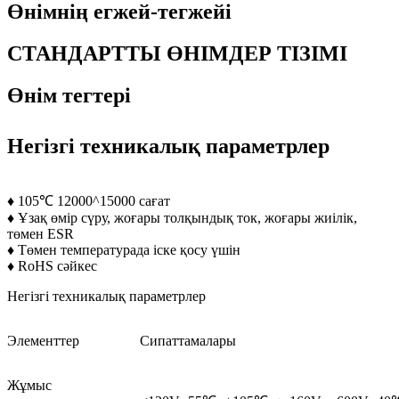
Өнімнің егжей-тегжейі
СТАНДАРТТЫ ӨНІМДЕР ТІЗІМІ
Өнім тегтері
Негізгі техникалық параметрлер
♦ 105℃ 12000^15000 сағат
♦ Ұзақ өмір сүру, жоғары толқындық ток, жоғары жиілік,
төмен ESR
♦ Төмен температурада іске қосу үшін
♦ RoHS сәйкес
Негізгі техникалық параметрлер
Элементтер
Сипаттамалары
Жұмыс