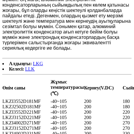
конденсаторларының сыйымдылық пен көлем қатынасы
жоғары, бұл оларды кеңістік шектеулі қолданбаларда
пайдалы етеді. Дегенмен, олардың қызмет ету мерзімі
шектеулі және температура мен кернеудің ауытқуларына
сезімтал болуы мүмкін. Сонымен қатар, алюминий
электролиттік конденсатор ағып кетуге бейім болуы
мүмкін және электрондық конденсаторлардың басқа
түрлерімен салыстырғанда жоғары эквивалентті
сериялық кедергіге ие болады.
Алдыңғы:
LKG
Келесі:
LLK
Жұмыс
температурасы
Өнім саны
Кернеу(V.DC)
Сый
(℃)
LKZI3552D181MF
-40~105
200
180
LKZJ2502D181MF
-40~105
200
180
LKZI3552D221MF
-40~105
200
220
LKZJ3152D221MF
-40~105
200
220
LKZI4002D271MF
-40~105
200
270
LKZJ3152D271MF
-40~105
200
270
LKZI4002D331MF
-40~105
200
330