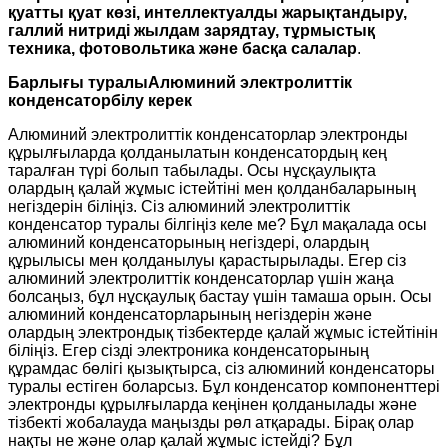
қуатты қуат көзі, интеллектуалды жарықтандыру,
галлий нитриді жылдам зарядтау, тұрмыстық
техника, фотовольтика және басқа салалар
.
Барлығы туралы
Алюминий электролиттік
конденсатор
білу керек
Алюминий электролиттік конденсаторлар электронды
құрылғыларда қолданылатын конденсатордың кең
таралған түрі болып табылады. Осы нұсқаулықта
олардың қалай жұмыс істейтіні мен қолданбаларының
негіздерін біліңіз. Сіз алюминий электролиттік
конденсатор туралы білгіңіз келе ме? Бұл мақалада осы
алюминий конденсаторының негіздері, олардың
құрылысы мен қолданылуы қарастырылады. Егер сіз
алюминий электролиттік конденсаторлар үшін жаңа
болсаңыз, бұл нұсқаулық бастау үшін тамаша орын. Осы
алюминий конденсаторларының негіздерін және
олардың электрондық тізбектерде қалай жұмыс істейтінін
біліңіз. Егер сізді электроника конденсаторының
құрамдас бөлігі қызықтырса, сіз алюминий конденсаторы
туралы естіген боларсыз. Бұл конденсатор компоненттері
электронды құрылғыларда кеңінен қолданылады және
тізбекті жобалауда маңызды рөл атқарады. Бірақ олар
нақты не және олар қалай жұмыс істейді? Бұл