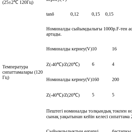
(25±2℃ 120Гц)
tanδ
0,12
0,15
0,15
Номиналды сыйымдылығы 1000p.F-тен аса
артады.
Номиналды кернеу(V)
10
16
6
4
Z(-40℃)/Z(20℃)
Температура
сипаттамалары (120
Гц)
Номиналды кернеу(V)
160
200
5
5
Z(-40℃)/Z(20℃)
Пештегі номиналды толқындық токпен но
сынақ уақытынан кейін келесі сипаттама 2
Сыйымдылықтың өзгеруі
бастапқы