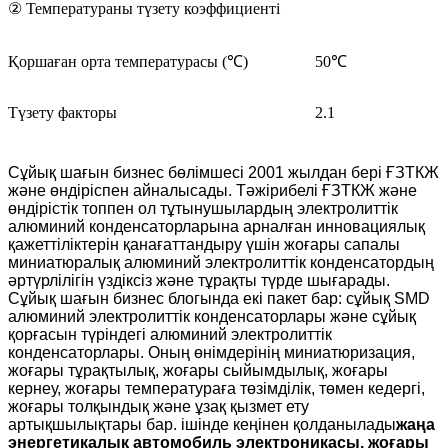
② Температураны түзету коэффициенті
Қоршаған орта температурасы (℃)
50℃
Түзету факторы
2.1
Сұйық шағын бизнес бөлімшесі 2001 жылдан бері ҒЗТКЖ
және өндіріспен айналысады. Тәжірибелі ҒЗТКЖ және
өндірістік топпен ол тұтынушылардың электролиттік
алюминий конденсаторларына арналған инновациялық
қажеттіліктерін қанағаттандыру үшін жоғары сапалы
миниатюралық алюминий электролиттік конденсатордың
әртүрлілігін үздіксіз және тұрақты түрде шығарады.
Сұйық шағын бизнес блогында екі пакет бар: сұйық SMD
алюминий электролиттік конденсаторлары және сұйық
қорғасын түріндегі алюминий электролиттік
конденсаторлары. Оның өнімдерінің миниатюризация,
жоғары тұрақтылық, жоғары сыйымдылық, жоғары
кернеу, жоғары температураға төзімділік, төмен кедергі,
жоғары толқындық және ұзақ қызмет ету
артықшылықтары бар. ішінде кеңінен қолданылады
жаңа
энергетикалық автомобиль электроникасы, жоғары