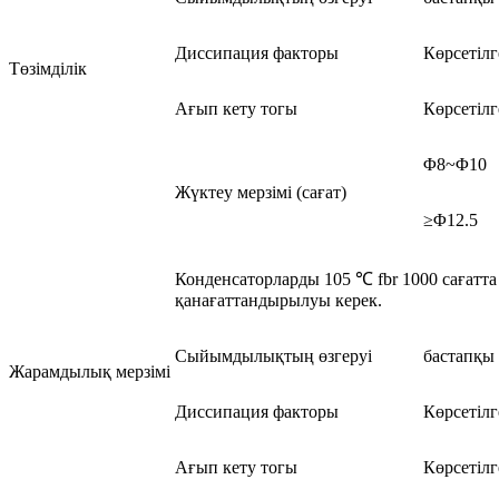
Диссипация факторы
Көрсетіл
Төзімділік
Ағып кету тогы
Көрсетілг
Φ8~Φ10
Жүктеу мерзімі (сағат)
≥Φ12.5
Конденсаторларды 105 ℃ fbr 1000 сағатта 
қанағаттандырылуы керек.
Сыйымдылықтың өзгеруі
бастапқы
Жарамдылық мерзімі
Диссипация факторы
Көрсетіл
Ағып кету тогы
Көрсетіл