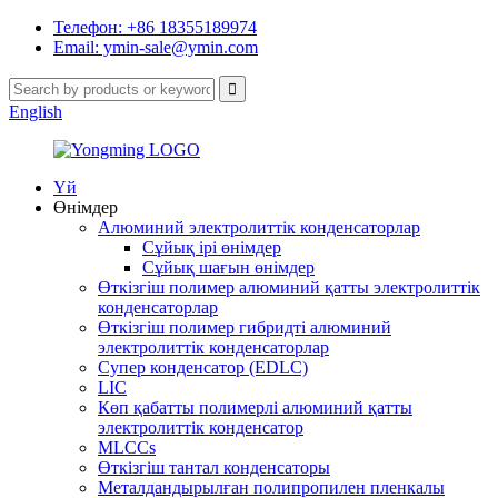
Телефон: +86 18355189974
Email: ymin-sale@ymin.com
English
Үй
Өнімдер
Алюминий электролиттік конденсаторлар
Сұйық ірі өнімдер
Сұйық шағын өнімдер
Өткізгіш полимер алюминий қатты электролиттік
конденсаторлар
Өткізгіш полимер гибридті алюминий
электролиттік конденсаторлар
Супер конденсатор (EDLC)
LIC
Көп қабатты полимерлі алюминий қатты
электролиттік конденсатор
MLCCs
Өткізгіш тантал конденсаторы
Металдандырылған полипропилен пленкалы