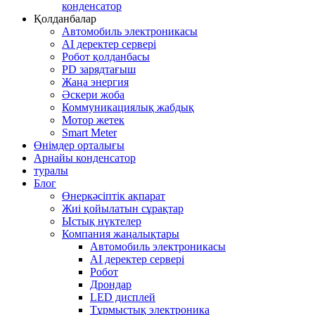
конденсатор
Қолданбалар
Автомобиль электроникасы
AI деректер сервері
Робот қолданбасы
PD зарядтағыш
Жаңа энергия
Әскери жоба
Коммуникациялық жабдық
Мотор жетек
Smart Meter
Өнімдер орталығы
Арнайы конденсатор
туралы
Блог
Өнеркәсіптік ақпарат
Жиі қойылатын сұрақтар
Ыстық нүктелер
Компания жаңалықтары
Автомобиль электроникасы
AI деректер сервері
Робот
Дрондар
LED дисплей
Тұрмыстық электроника