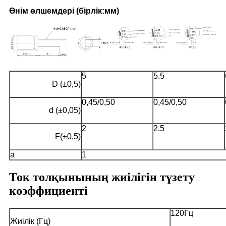
Өнім өлшемдері (бірлік:мм)
5
5.5
D (±0,5)
0,45/0,50
0,45/0,50
d (±0,05)
2
2.5
F(±0,5)
a
1
Ток толқынының жиілігін түзету
коэффициенті
120Гц
Жиілік (Гц)