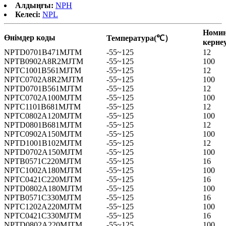
Алдыңғы:
NPH
Келесі:
NPL
Номи
Өнімдер коды
Температура(℃）
керн
NPTD0701B471MJTM
-55~125
12
NPTB0902A8R2MJTM
-55~125
100
NPTC1001B561MJTM
-55~125
12
NPTC0702A8R2MJTM
-55~125
100
NPTD0701B561MJTM
-55~125
12
NPTC0702A100MJTM
-55~125
100
NPTC1101B681MJTM
-55~125
12
NPTC0802A120MJTM
-55~125
100
NPTD0801B681MJTM
-55~125
12
NPTC0902A150MJTM
-55~125
100
NPTD1001B102MJTM
-55~125
12
NPTD0702A150MJTM
-55~125
100
NPTB0571C220MJTM
-55~125
16
NPTC1002A180MJTM
-55~125
100
NPTC0421C220MJTM
-55~125
16
NPTD0802A180MJTM
-55~125
100
NPTB0571C330MJTM
-55~125
16
NPTC1202A220MJTM
-55~125
100
NPTC0421C330MJTM
-55~125
16
NPTD0802A220MJTM
-55~125
100