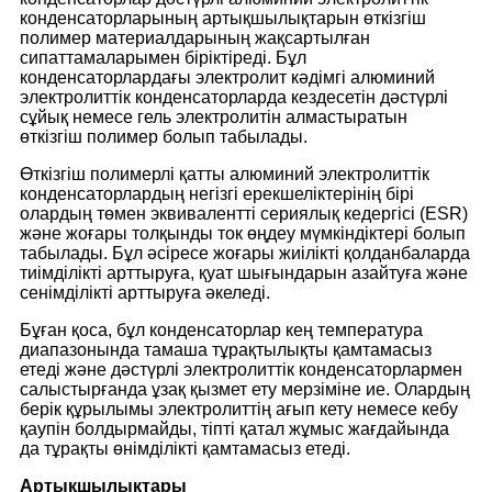
конденсаторларының артықшылықтарын өткізгіш
полимер материалдарының жақсартылған
сипаттамаларымен біріктіреді. Бұл
конденсаторлардағы электролит кәдімгі алюминий
электролиттік конденсаторларда кездесетін дәстүрлі
сұйық немесе гель электролитін алмастыратын
өткізгіш полимер болып табылады.
Өткізгіш полимерлі қатты алюминий электролиттік
конденсаторлардың негізгі ерекшеліктерінің бірі
олардың төмен эквивалентті сериялық кедергісі (ESR)
және жоғары толқынды ток өңдеу мүмкіндіктері болып
табылады. Бұл әсіресе жоғары жиілікті қолданбаларда
тиімділікті арттыруға, қуат шығындарын азайтуға және
сенімділікті арттыруға әкеледі.
Бұған қоса, бұл конденсаторлар кең температура
диапазонында тамаша тұрақтылықты қамтамасыз
етеді және дәстүрлі электролиттік конденсаторлармен
салыстырғанда ұзақ қызмет ету мерзіміне ие. Олардың
берік құрылымы электролиттің ағып кету немесе кебу
қаупін болдырмайды, тіпті қатал жұмыс жағдайында
да тұрақты өнімділікті қамтамасыз етеді.
Артықшылықтары