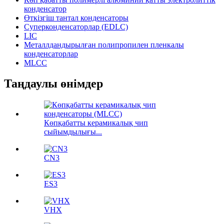
конденсатор
Өткізгіш тантал конденсаторы
Суперконденсаторлар (EDLC)
LIC
Металлдандырылған полипропилен пленкалы
конденсаторлар
MLCC
Таңдаулы өнімдер
Көпқабатты керамикалық чип
сыйымдылығы...
CN3
ES3
VHX