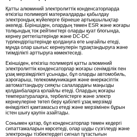
Қатты алюминий электролиттік конденсаторларда
өткізгіш полимерлі материалдарды қабылдау
электрондық жүйелерге бірнеше артықшылықтар
әкеледі. Біріншіден, олардың төмен ESR және жоғары
толқындық ток рейтингтері оларды қуат блогында,
кернеу реттегіштерінде және DC-DC
түрлендіргіштерінде қолдануға өте ыңғайлы етеді,
мұнда олар шығыс кернеулерін тұрақтандыруға және
тиімділікті арттыруға көмектеседі.
Екіншіден, өткізгіш полимерлі қатты алюминий
электролиттік конденсаторлар жоғары сенімділік пен
ұзақ мерзімділікті ұсынады, бұл оларды автомобиль,
аэроғарыш, телекоммуникация және өнеркәсіптік
автоматтандыру сияқты салалардағы маңызды
қолданбаларға қолайлы етеді. Олардың жоғары
температураларға, тербелістерге және электр
кернеулеріне төтеп беру қабілеті ұзақ мерзімді
өнімділікті қамтамасыз етеді және мерзімінен бұрын
істен шығу қаупін азайтады.
Сонымен қатар, бұл конденсаторлар төмен кедергі
сипаттамаларын көрсетеді, олар шуды сүзгілеуді және
электронды тізбектердегі сигнал тұтастығын