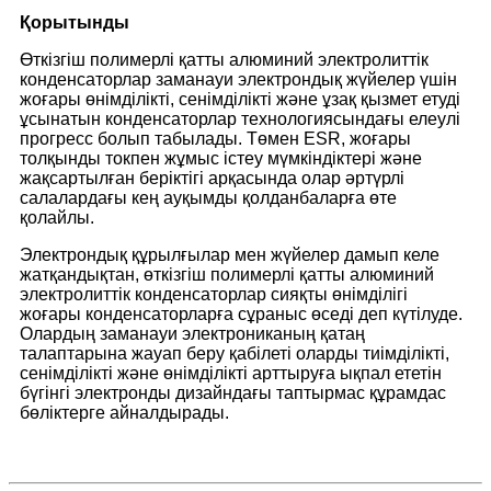
Қорытынды
Өткізгіш полимерлі қатты алюминий электролиттік
конденсаторлар заманауи электрондық жүйелер үшін
жоғары өнімділікті, сенімділікті және ұзақ қызмет етуді
ұсынатын конденсаторлар технологиясындағы елеулі
прогресс болып табылады. Төмен ESR, жоғары
толқынды токпен жұмыс істеу мүмкіндіктері және
жақсартылған беріктігі арқасында олар әртүрлі
салалардағы кең ауқымды қолданбаларға өте
қолайлы.
Электрондық құрылғылар мен жүйелер дамып келе
жатқандықтан, өткізгіш полимерлі қатты алюминий
электролиттік конденсаторлар сияқты өнімділігі
жоғары конденсаторларға сұраныс өседі деп күтілуде.
Олардың заманауи электрониканың қатаң
талаптарына жауап беру қабілеті оларды тиімділікті,
сенімділікті және өнімділікті арттыруға ықпал ететін
бүгінгі электронды дизайндағы таптырмас құрамдас
бөліктерге айналдырады.