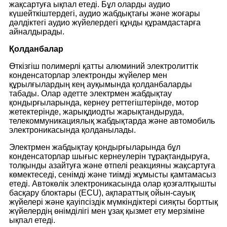
жақсартуға ықпал етеді. Бұл оларды аудио
күшейткіштердегі, аудио жабдықтағы және жоғары
дәлдіктегі аудио жүйелердегі құнды құрамдастарға
айналдырады.
Қолданбалар
Өткізгіш полимерлі қатты алюминий электролиттік
конденсаторлар электронды жүйелер мен
құрылғылардың кең ауқымында қолданбаларды
табады. Олар әдетте электрмен жабдықтау
қондырғыларында, кернеу реттегіштерінде, мотор
жетектерінде, жарықдиодты жарықтандыруда,
телекоммуникациялық жабдықтарда және автомобиль
электроникасында қолданылады.
Электрмен жабдықтау қондырғыларында бұл
конденсаторлар шығыс кернеулерін тұрақтандыруға,
толқынды азайтуға және өтпелі реакцияны жақсартуға
көмектеседі, сенімді және тиімді жұмысты қамтамасыз
етеді. Автокөлік электроникасында олар қозғалтқышты
басқару блоктары (ECU), ақпараттық ойын-сауық
жүйелері және қауіпсіздік мүмкіндіктері сияқты борттық
жүйелердің өнімділігі мен ұзақ қызмет ету мерзіміне
ықпал етеді.