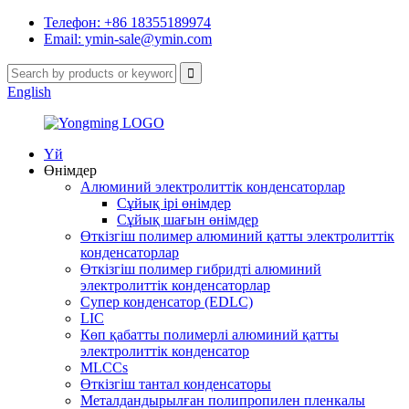
Телефон: +86 18355189974
Email: ymin-sale@ymin.com
English
Үй
Өнімдер
Алюминий электролиттік конденсаторлар
Сұйық ірі өнімдер
Сұйық шағын өнімдер
Өткізгіш полимер алюминий қатты электролиттік
конденсаторлар
Өткізгіш полимер гибридті алюминий
электролиттік конденсаторлар
Супер конденсатор (EDLC)
LIC
Көп қабатты полимерлі алюминий қатты
электролиттік конденсатор
MLCCs
Өткізгіш тантал конденсаторы
Металдандырылған полипропилен пленкалы