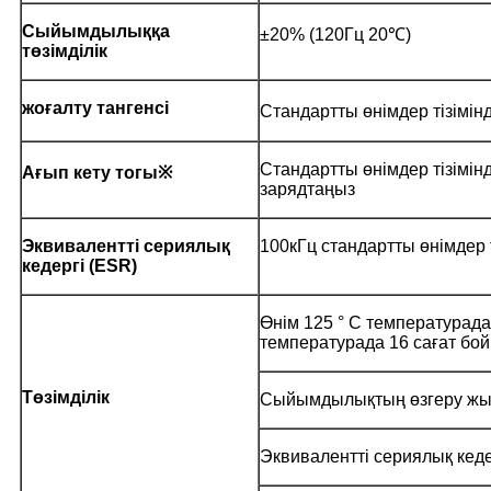
Сыйымдылыққа
±20% (120Гц 20℃)
төзімділік
жоғалту тангенсі
Стандартты өнімдер тізімін
Стандартты өнімдер тізімі
Ағып кету тогы※
зарядтаңыз
Эквивалентті сериялық
100кГц стандартты өнімдер 
кедергі (ESR)
Өнім 125 ° C температурада
температурада 16 сағат бой
Төзімділік
Сыйымдылықтың өзгеру ж
Эквивалентті сериялық кеде