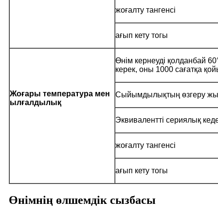
жоғалту тангенсі
ағып кету тогы
Өнім кернеуді қолданбай 6
керек, оны 1000 сағатқа қо
Жоғары температура мен
Сыйымдылықтың өзгеру ж
ылғалдылық
Эквивалентті сериялық кеде
жоғалту тангенсі
ағып кету тогы
Өнімнің өлшемдік сызбасы