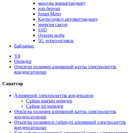
ақылды жарықтандыру
нәр беруші
Smart Meter
Қауіпсіздікті автоматтандыру
энергия сақтау
SSD
Әскери жоба
5G технологиясы
Байланыс
Үй
Өнімдер
Өткізгіш полимер алюминий қатты электролиттік
конденсаторлар
Санаттар
Алюминий электролиттік конденсатор
Сұйық шағын өнімдер
Сұйық ірі өнімдер
Өткізгіш полимер алюминий қатты электролиттік
конденсаторлар
Өткізгіш полимерлі гибридті алюминий электролиттік
конденсаторлар
Көп қабатты полимерлі алюминий қатты электролиттік