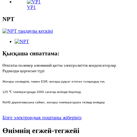
VP1
NPT
Қысқаша сипаттама:
Өткізгіш полимер алюминий қатты электролиттік конденсаторлар
Радиалды қорғасын түрі
Жоғары сенімділік, төмен ESR, жоғары рұқсат етілген толқындық ток,
125 ℃ температурада 2000 сағатқа кепілдік беріледі,
RoHS директивасына сәйкес, жоғары температураға төзімді өнімдер
Бізге электрондық поштаны жіберіңіз
Өнімнің егжей-тегжейі