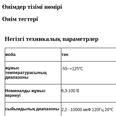
Өнімдер тізімі нөмірі
Өнім тегтері
Негізгі техникалық параметрлер
жоба
тән
жұмыс
-55~+125℃
температурасының
диапазоны
Номиналды жұмыс
6,3-100 В
кернеуі
сыйымдылық диапазоны
2,2 - 10000 мкФ 120Гц 20℃