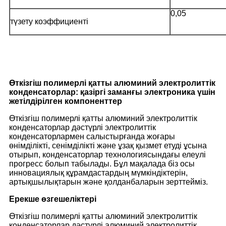
0,05
түзету коэффициенті
Өткізгіш полимерлі қатты алюминий электролиттік
конденсаторлар: қазіргі заманғы электроника үшін
жетілдірілген компоненттер
Өткізгіш полимерлі қатты алюминий электролиттік
конденсаторлар дәстүрлі электролиттік
конденсаторлармен салыстырғанда жоғары
өнімділікті, сенімділікті және ұзақ қызмет етуді ұсына
отырып, конденсаторлар технологиясындағы елеулі
прогресс болып табылады. Бұл мақалада біз осы
инновациялық құрамдастардың мүмкіндіктерін,
артықшылықтарын және қолданбаларын зерттейміз.
Ерекше өзгешеліктері
Өткізгіш полимерлі қатты алюминий электролиттік
конденсаторлар дәстүрлі алюминий электролиттік