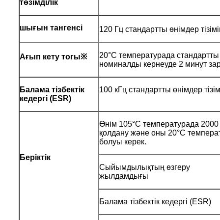
төзімділік
шығын тангенсі
120 Гц стандартты өнімдер тізім
20°C температурада стандартты 
Ағып кету тогы※
номиналды кернеуде 2 минут за
Балама тізбектік
100 кГц стандартты өнімдер тізі
кедергі (ESR)
Өнім 105°C температурада 2000
қолдану және оны 20°C температ
болуы керек.
Беріктік
Сыйымдылықтың өзгеру
жылдамдығы
Балама тізбектік кедергі (ESR)