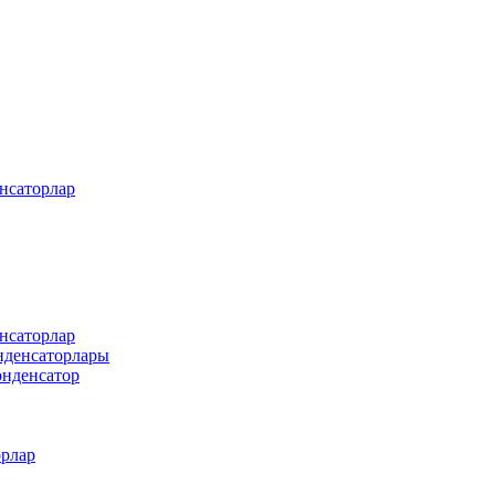
енсаторлар
енсаторлар
онденсаторлары
онденсатор
рлар