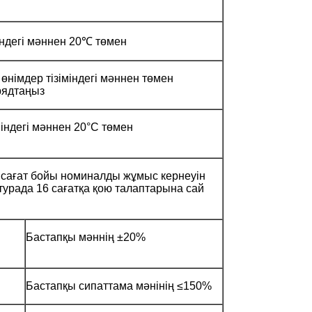
індегі мәннен 20℃ төмен
өнімдер тізіміндегі мәннен төмен
рядтаңыз
міндегі мәннен 20°C төмен
 сағат бойы номиналды жұмыс кернеуін
урада 16 сағатқа қою талаптарына сай
Бастапқы мәннің ±20%
Бастапқы сипаттама мәнінің ≤150%