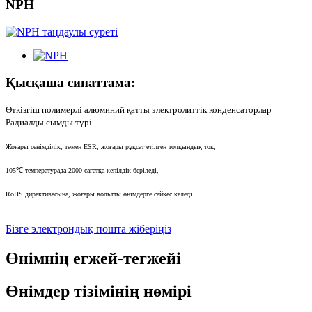
NPH
Қысқаша сипаттама:
Өткізгіш полимерлі алюминий қатты электролиттік конденсаторлар
Радиалды сымды түрі
Жоғары сенімділік, төмен ESR, жоғары рұқсат етілген толқындық ток,
105℃ температурада 2000 сағатқа кепілдік беріледі,
RoHS директивасына, жоғары вольтты өнімдерге сәйкес келеді
Бізге электрондық пошта жіберіңіз
Өнімнің егжей-тегжейі
Өнімдер тізімінің нөмірі