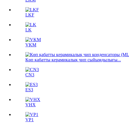
LKF
LK
VKM
Көп қабатты керамикалық чип сыйымдылығы...
CN3
ES3
VHX
VP1