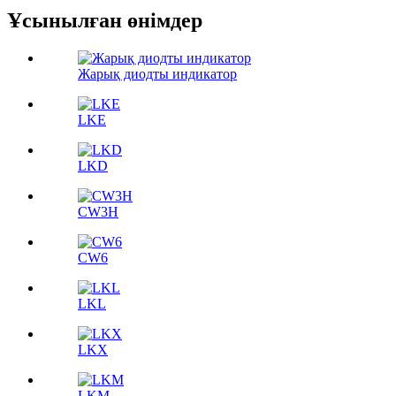
Ұсынылған өнімдер
Жарық диодты индикатор
LKE
LKD
CW3H
CW6
LKL
LKX
LKM