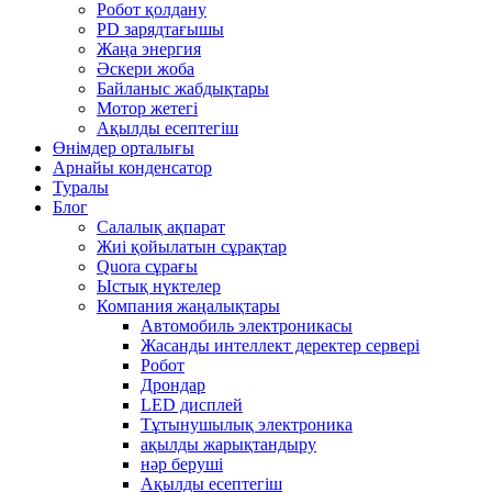
Робот қолдану
PD зарядтағышы
Жаңа энергия
Әскери жоба
Байланыс жабдықтары
Мотор жетегі
Ақылды есептегіш
Өнімдер орталығы
Арнайы конденсатор
Туралы
Блог
Салалық ақпарат
Жиі қойылатын сұрақтар
Quora сұрағы
Ыстық нүктелер
Компания жаңалықтары
Автомобиль электроникасы
Жасанды интеллект деректер сервері
Робот
Дрондар
LED дисплей
Тұтынушылық электроника
ақылды жарықтандыру
нәр беруші
Ақылды есептегіш