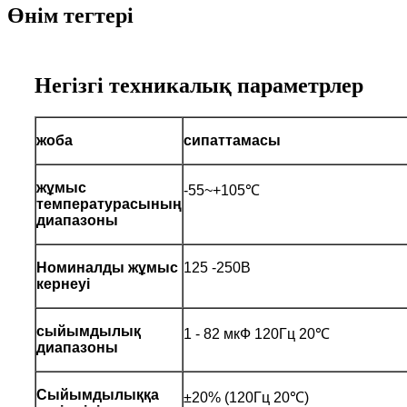
Өнім тегтері
Негізгі техникалық параметрлер
жоба
сипаттамасы
жұмыс
-55~+105℃
температурасының
диапазоны
Номиналды жұмыс
125 -250В
кернеуі
сыйымдылық
1 - 82 мкФ 120Гц 20℃
диапазоны
Сыйымдылыққа
±20% (120Гц 20℃)