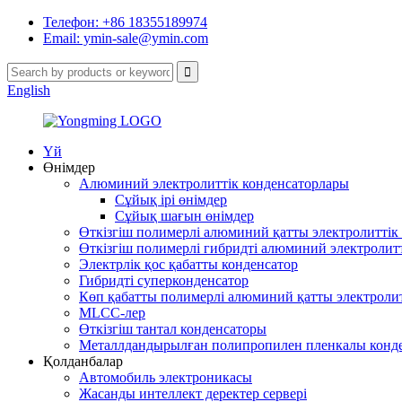
Телефон: +86 18355189974
Email: ymin-sale@ymin.com
English
Үй
Өнімдер
Алюминий электролиттік конденсаторлары
Сұйық ірі өнімдер
Сұйық шағын өнімдер
Өткізгіш полимерлі алюминий қатты электролиттік
Өткізгіш полимерлі гибридті алюминий электролит
Электрлік қос қабатты конденсатор
Гибридті суперконденсатор
Көп қабатты полимерлі алюминий қатты электролит
MLCC-лер
Өткізгіш тантал конденсаторы
Металлдандырылған полипропилен пленкалы конд
Қолданбалар
Автомобиль электроникасы
Жасанды интеллект деректер сервері