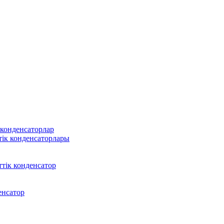
 конденсаторлар
тік конденсаторлары
тік конденсатор
енсатор