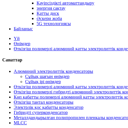
Қауіпсіздікті автоматтандыру
энергия сақтау
Қатты диск
Әскери жоба
5G технологиясы
Байланыс
Үй
Өнімдер
Өткізгіш полимерлі алюминий қатты электролиттік конд
Санаттар
Алюминий электролиттік конденсаторы
Сұйық шағын өнімдер
Сұйық ірі өнімдер
Өткізгіш полимерлі алюминий қатты электролиттік конд
Өткізгіш полимерлі гибридті алюминий электролиттік к
Көп қабатты полимерлі алюминий қатты электролиттік к
Өткізгіш тантал конденсаторы
Электрлік қос қабатты конденсатор
Гибридті суперконденсатор
Металлдандырылған полипропилен пленкалы конденсато
MLCC