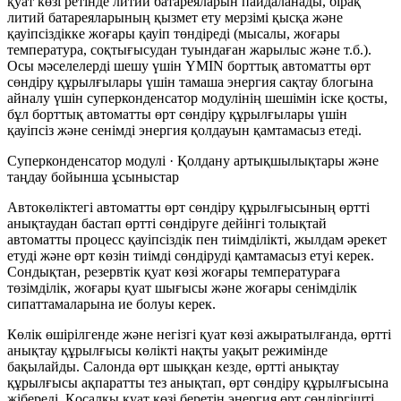
қуат көзі ретінде литий батареяларын пайдаланады, бірақ
литий батареяларының қызмет ету мерзімі қысқа және
қауіпсіздікке жоғары қауіп төндіреді (мысалы, жоғары
температура, соқтығысудан туындаған жарылыс және т.б.).
Осы мәселелерді шешу үшін YMIN борттық автоматты өрт
сөндіру құрылғылары үшін тамаша энергия сақтау блогына
айналу үшін суперконденсатор модулінің шешімін іске қосты,
бұл борттық автоматты өрт сөндіру құрылғылары үшін
қауіпсіз және сенімді энергия қолдауын қамтамасыз етеді.
Суперконденсатор модулі · Қолдану артықшылықтары және
таңдау бойынша ұсыныстар
Автокөліктегі автоматты өрт сөндіру құрылғысының өртті
анықтаудан бастап өртті сөндіруге дейінгі толықтай
автоматты процесс қауіпсіздік пен тиімділікті, жылдам әрекет
етуді және өрт көзін тиімді сөндіруді қамтамасыз етуі керек.
Сондықтан, резервтік қуат көзі жоғары температураға
төзімділік, жоғары қуат шығысы және жоғары сенімділік
сипаттамаларына ие болуы керек.
Көлік өшірілгенде және негізгі қуат көзі ажыратылғанда, өртті
анықтау құрылғысы көлікті нақты уақыт режимінде
бақылайды. Салонда өрт шыққан кезде, өртті анықтау
құрылғысы ақпаратты тез анықтап, өрт сөндіру құрылғысына
жібереді. Қосалқы қуат көзі беретін энергия өрт сөндіргішті