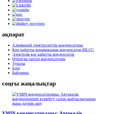
ақпарат
Алюминий электролиттік конденсаторы
Көп қабатты керамикалық конденсатор-MLCC
Электрлік қос қабатты конденсатор
Өткізгіш тантал конденсаторы
Туралы
Блог
Байланыс
соңғы жаңалықтар
YMIN конденсаторлары: Автокөлік