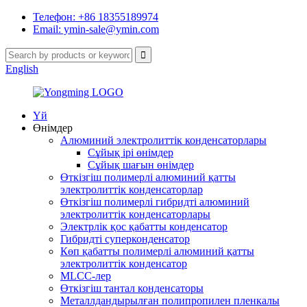
Телефон: +86 18355189974
Email: ymin-sale@ymin.com
English
Үй
Өнімдер
Алюминий электролиттік конденсаторлары
Сұйық ірі өнімдер
Сұйық шағын өнімдер
Өткізгіш полимерлі алюминий қатты
электролиттік конденсаторлар
Өткізгіш полимерлі гибридті алюминий
электролиттік конденсаторлары
Электрлік қос қабатты конденсатор
Гибридті суперконденсатор
Көп қабатты полимерлі алюминий қатты
электролиттік конденсатор
MLCC-лер
Өткізгіш тантал конденсаторы
Металлдандырылған полипропилен пленкалы