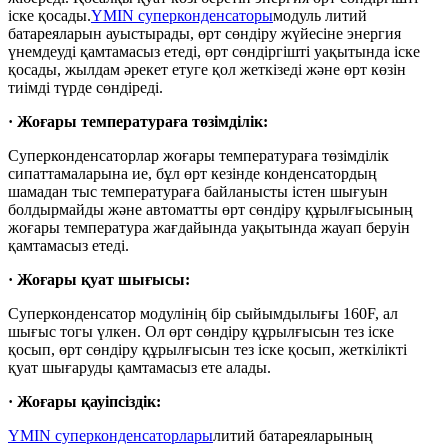
іске қосады.
YMIN суперконденсаторы
модуль литий
батареяларын ауыстырады, өрт сөндіру жүйесіне энергия
үнемдеуді қамтамасыз етеді, өрт сөндіргішті уақытында іске
қосады, жылдам әрекет етуге қол жеткізеді және өрт көзін
тиімді түрде сөндіреді.
· Жоғары температураға төзімділік:
Суперконденсаторлар жоғары температураға төзімділік
сипаттамаларына ие, бұл өрт кезінде конденсатордың
шамадан тыс температураға байланысты істен шығуын
болдырмайды және автоматты өрт сөндіру құрылғысының
жоғары температура жағдайында уақытында жауап беруін
қамтамасыз етеді.
· Жоғары қуат шығысы:
Суперконденсатор модулінің бір сыйымдылығы 160F, ал
шығыс тогы үлкен. Ол өрт сөндіру құрылғысын тез іске
қосып, өрт сөндіру құрылғысын тез іске қосып, жеткілікті
қуат шығаруды қамтамасыз ете алады.
· Жоғары қауіпсіздік:
YMIN суперконденсаторлары
литий батареяларының