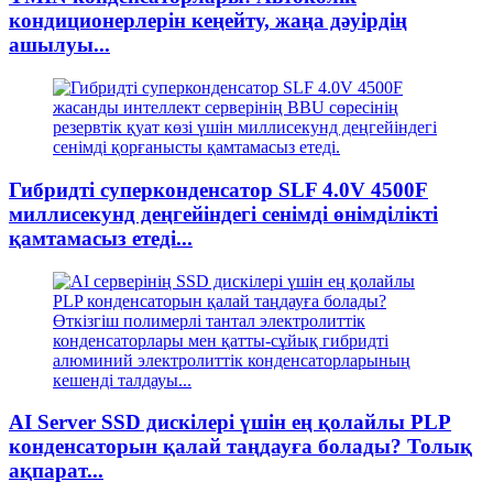
кондиционерлерін кеңейту, жаңа дәуірдің
ашылуы...
Гибридті суперконденсатор SLF 4.0V 4500F
миллисекунд деңгейіндегі сенімді өнімділікті
қамтамасыз етеді...
AI Server SSD дискілері үшін ең қолайлы PLP
конденсаторын қалай таңдауға болады? Толық
ақпарат...