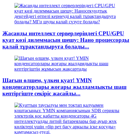
Жасанды интеллект серверлеріндегі CPU/GPU
қуат көзі дилеммасын шешу: Нано процессорды
қалай тұрақтандыруға болады...
Шағын өлшем, үлкен қуат! YMIN
конденсаторлары жоғары жылдамдықты шаш
кептіргіште секіріс жасайды...