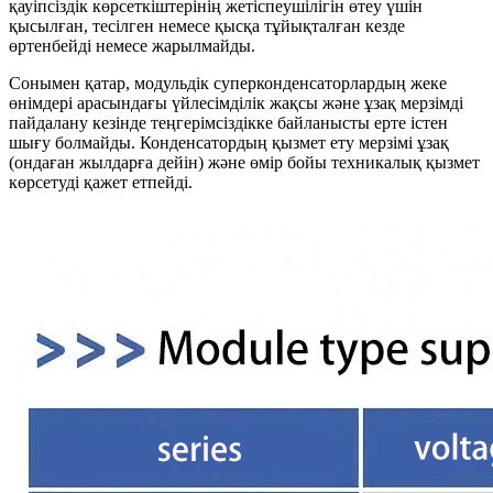
қауіпсіздік көрсеткіштерінің жетіспеушілігін өтеу үшін
қысылған, тесілген немесе қысқа тұйықталған кезде
өртенбейді немесе жарылмайды.
Сонымен қатар, модульдік суперконденсаторлардың жеке
өнімдері арасындағы үйлесімділік жақсы және ұзақ мерзімді
пайдалану кезінде теңгерімсіздікке байланысты ерте істен
шығу болмайды. Конденсатордың қызмет ету мерзімі ұзақ
(ондаған жылдарға дейін) және өмір бойы техникалық қызмет
көрсетуді қажет етпейді.