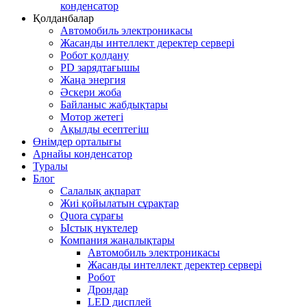
конденсатор
Қолданбалар
Автомобиль электроникасы
Жасанды интеллект деректер сервері
Робот қолдану
PD зарядтағышы
Жаңа энергия
Әскери жоба
Байланыс жабдықтары
Мотор жетегі
Ақылды есептегіш
Өнімдер орталығы
Арнайы конденсатор
Туралы
Блог
Салалық ақпарат
Жиі қойылатын сұрақтар
Quora сұрағы
Ыстық нүктелер
Компания жаңалықтары
Автомобиль электроникасы
Жасанды интеллект деректер сервері
Робот
Дрондар
LED дисплей