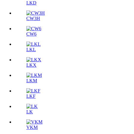
LKD
CW3H
CW6
LKL
LKX
LKM
LKF
LK
VKM