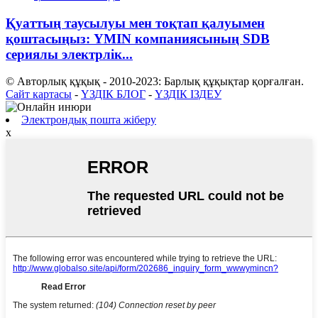
Қуаттың таусылуы мен тоқтап қалуымен
қоштасыңыз: YMIN компаниясының SDB
сериялы электрлік...
© Авторлық құқық - 2010-2023: Барлық құқықтар қорғалған.
Сайт картасы
-
ҮЗДІК БЛОГ
-
ҮЗДІК ІЗДЕУ
Электрондық пошта жіберу
x