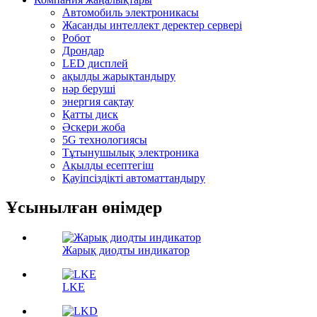
Автомобиль электроникасы
Жасанды интеллект деректер сервері
Робот
Дрондар
LED дисплей
ақылды жарықтандыру
нәр беруші
энергия сақтау
Қатты диск
Әскери жоба
5G технологиясы
Тұтынушылық электроника
Ақылды есептегіш
Қауіпсіздікті автоматтандыру
Ұсынылған өнімдер
Жарық диодты индикатор
LKE