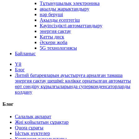
Тұтынушылық электроника
ақылды жарықтандыру
нәр беруші
Ақылды есептегіш
Қауіпсіздікті автоматтандыру
энергия сақтау
Қатты диск
Әскери жоба
5G технологиясы
Байланыс
Үй
Блог
Литий батареяларын ауыстыруға арналған тамаша
энергия сақтау шешімі: көлікке орнатылған автоматты
өрт сөндіру құрылғыларында суперконденсаторларды
қолдану
Блог
Салалық ақпарат
Жиі қойылатын сұрақтар
Quora сұрағы
Ыстық нүктелер
Компания жаңалықтары