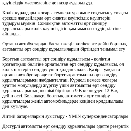
қауіпсіздік мәселелеріне де назар аударылуда.
Көлік құралдары жоғары температура және соқтығысу сияқты
ерекше жағдайларда өрт сияқты қауіпсіздік қауіптерін
тудыруы мүмкін. Сондықтан автоматты өрт сөндіру
құрылғылары көлік қауіпсіздігін қамтамасыз етудің кілтіне
айналды.
Орташа автобустардан бастап жеңіл көліктерге дейін борттық
автоматты өрт сөндіру құрылғыларын біртіндеп танымал ету
Борттық автоматты өрт сөндіру құрылғысы - көліктің
қозғалтқыш бөлігіне орнатылған өрт сөндіру құрылғысы, ол
көлік өрттерін сөндіру үшін қолданылады. Қазіргі уақытта
орташа автобустар әдетте борттық автоматты өрт сөндіру
құрылғыларымен жабдықталған. Күрделі немесе жоғары
қуатты модульдерді жүргізу үшін автоматты өрт сөндіру
құрылғыларының шешімі біртіндеп 9 В кернеуден 12 В-қа
дейін өсті. Болашақта борттық автоматты өрт сөндіру
құрылғылары жеңіл автомобильдерде кеңінен қолданылады
деп күтілуде.
Литий батареяларын ауыстыру · YMIN суперконденсаторлары
Дәстүрлі автоматты өрт сөндіру құрылғылары әдетте резервтік