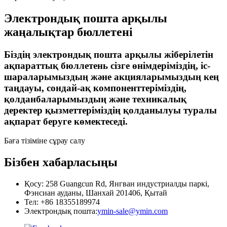
Электрондық пошта арқылы
жаңалықтар бюллетені
Біздің электрондық пошта арқылы жіберілетін
ақпараттық бюллетень сізге өнімдеріміздің, іс-
шараларымыздың және акцияларымыздың кең
таңдауы, сондай-ақ компоненттеріміздің,
қолданбаларымыздың және техникалық
деректер қызметтеріміздің қолданылуы туралы
ақпарат беруге көмектеседі.
Баға тізіміне сұрау салу
Бізбен хабарласыңы
Қосу: 258 Guangcun Rd, Янгван индустриалды паркі,
Фэнсиан ауданы, Шанхай 201406, Қытай
Тел: +86 18355189974
Электрондық пошта:
ymin-sale@ymin.com