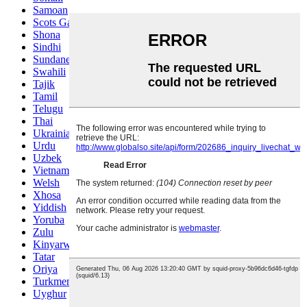
Samoan
Scots Gaelic
Shona
Sindhi
Sundanese
Swahili
Tajik
Tamil
Telugu
Thai
Ukrainian
Urdu
Uzbek
Vietnamese
Welsh
Xhosa
Yiddish
Yoruba
Zulu
Kinyarwanda
Tatar
Oriya
Turkmen
Uyghur