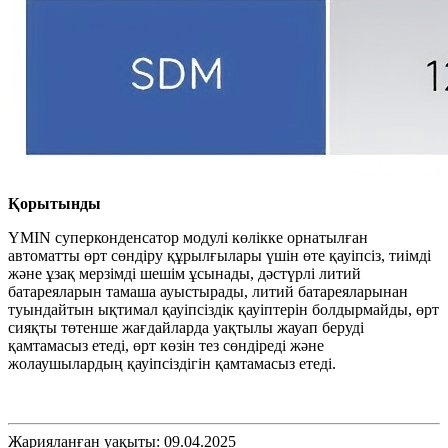
Қорытынды
YMIN суперконденсатор модулі көлікке орнатылған
автоматты өрт сөндіру құрылғылары үшін өте қауіпсіз, тиімді
және ұзақ мерзімді шешім ұсынады, дәстүрлі литий
батареяларын тамаша ауыстырады, литий батареяларынан
туындайтын ықтимал қауіпсіздік қауіптерін болдырмайды, өрт
сияқты төтенше жағдайларда уақтылы жауап беруді
қамтамасыз етеді, өрт көзін тез сөндіреді және
жолаушылардың қауіпсіздігін қамтамасыз етеді.
Жарияланған уақыты: 09.04.2025