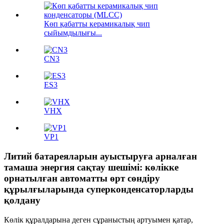
Көп қабатты керамикалық чип
сыйымдылығы...
CN3
ES3
VHX
VP1
Литий батареяларын ауыстыруға арналған
тамаша энергия сақтау шешімі: көлікке
орнатылған автоматты өрт сөндіру
құрылғыларында суперконденсаторларды
қолдану
Көлік құралдарына деген сұраныстың артуымен қатар,