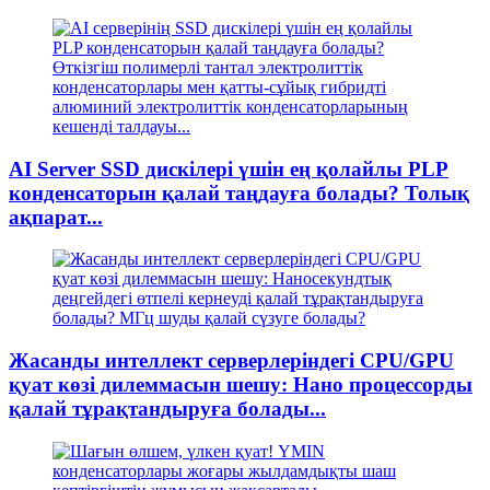
AI Server SSD дискілері үшін ең қолайлы PLP
конденсаторын қалай таңдауға болады? Толық
ақпарат...
Жасанды интеллект серверлеріндегі CPU/GPU
қуат көзі дилеммасын шешу: Нано процессорды
қалай тұрақтандыруға болады...