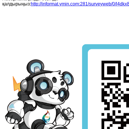
қалдырыңыз:
http://informat.ymin.com:281/surveyweb/0/l4dk