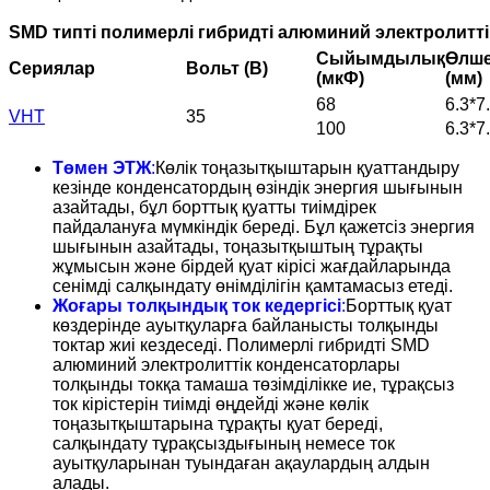
SMD типті полимерлі гибридті алюминий электролитт
Сыйымдылық
Өлше
Сериялар
Вольт (В)
(мкФ)
(мм)
68
6.3*7
VHT
35
100
6.3*7
Төмен ЭТЖ
:
Көлік тоңазытқыштарын қуаттандыру
кезінде конденсатордың өзіндік энергия шығынын
азайтады, бұл борттық қуатты тиімдірек
пайдалануға мүмкіндік береді. Бұл қажетсіз энергия
шығынын азайтады, тоңазытқыштың тұрақты
жұмысын және бірдей қуат кірісі жағдайларында
сенімді салқындату өнімділігін қамтамасыз етеді.
Жоғары толқындық ток кедергісі
:
Борттық қуат
көздерінде ауытқуларға байланысты толқынды
токтар жиі кездеседі. Полимерлі гибридті SMD
алюминий электролиттік конденсаторлары
толқынды токқа тамаша төзімділікке ие, тұрақсыз
ток кірістерін тиімді өңдейді және көлік
тоңазытқыштарына тұрақты қуат береді,
салқындату тұрақсыздығының немесе ток
ауытқуларынан туындаған ақаулардың алдын
алады.