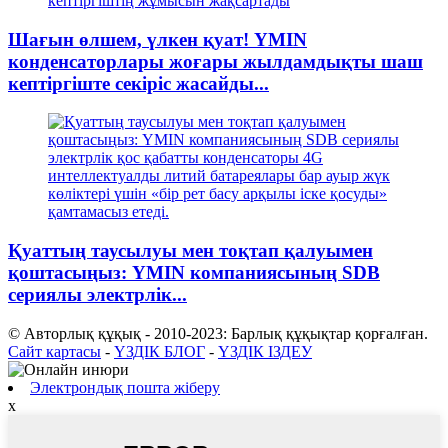
Шағын өлшем, үлкен қуат! YMIN
конденсаторлары жоғары жылдамдықты шаш
кептіргіште секіріс жасайды...
Қуаттың таусылуы мен тоқтап қалуымен
қоштасыңыз: YMIN компаниясының SDB
сериялы электрлік...
© Авторлық құқық - 2010-2023: Барлық құқықтар қорғалған.
Сайт картасы
-
ҮЗДІК БЛОГ
-
ҮЗДІК ІЗДЕУ
Электрондық пошта жіберу
x