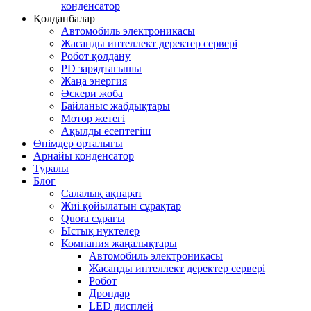
конденсатор
Қолданбалар
Автомобиль электроникасы
Жасанды интеллект деректер сервері
Робот қолдану
PD зарядтағышы
Жаңа энергия
Әскери жоба
Байланыс жабдықтары
Мотор жетегі
Ақылды есептегіш
Өнімдер орталығы
Арнайы конденсатор
Туралы
Блог
Салалық ақпарат
Жиі қойылатын сұрақтар
Quora сұрағы
Ыстық нүктелер
Компания жаңалықтары
Автомобиль электроникасы
Жасанды интеллект деректер сервері
Робот
Дрондар
LED дисплей