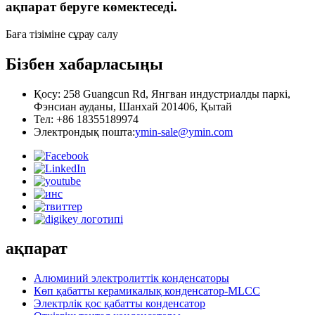
ақпарат беруге көмектеседі.
Баға тізіміне сұрау салу
Бізбен хабарласыңы
Қосу: 258 Guangcun Rd, Янгван индустриалды паркі,
Фэнсиан ауданы, Шанхай 201406, Қытай
Тел: +86 18355189974
Электрондық пошта:
ymin-sale@ymin.com
ақпарат
Алюминий электролиттік конденсаторы
Көп қабатты керамикалық конденсатор-MLCC
Электрлік қос қабатты конденсатор