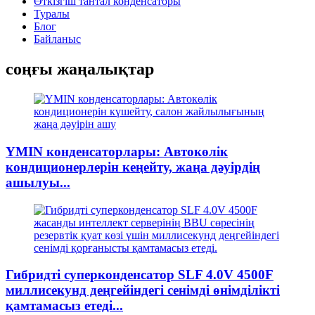
Өткізгіш тантал конденсаторы
Туралы
Блог
Байланыс
соңғы жаңалықтар
YMIN конденсаторлары: Автокөлік
кондиционерлерін кеңейту, жаңа дәуірдің
ашылуы...
Гибридті суперконденсатор SLF 4.0V 4500F
миллисекунд деңгейіндегі сенімді өнімділікті
қамтамасыз етеді...