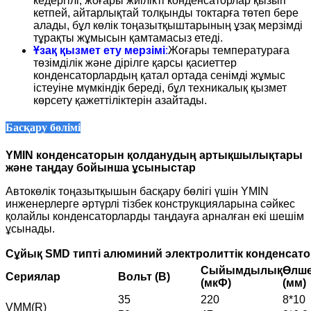
кедергілі, жоғары жиілікті конденсаторлар қызып
кетпей, айтарлықтай толқынды токтарға төтеп бере
алады, бұл көлік тоңазытқыштарының ұзақ мерзімді
тұрақты жұмысын қамтамасыз етеді.
Ұзақ қызмет ету мерзімі
:
Жоғары температураға
төзімділік және дірілге қарсы қасиеттер
конденсаторлардың қатал ортада сенімді жұмыс
істеуіне мүмкіндік береді, бұл техникалық қызмет
көрсету қажеттіліктерін азайтады.
Басқару бөлімі
YMIN конденсаторын қолданудың артықшылықтары
және таңдау бойынша ұсыныстар
Автокөлік тоңазытқышын басқару бөлігі үшін YMIN
инженерлерге әртүрлі тізбек конструкцияларына сәйкес
қолайлы конденсаторларды таңдауға арналған екі шешім
ұсынады.
Сұйық SMD типті алюминий электролиттік конденсат
Сыйымдылық
Өлше
Сериялар
Вольт (В)
(мкФ)
(мм)
35
220
8*10
VMM(R)