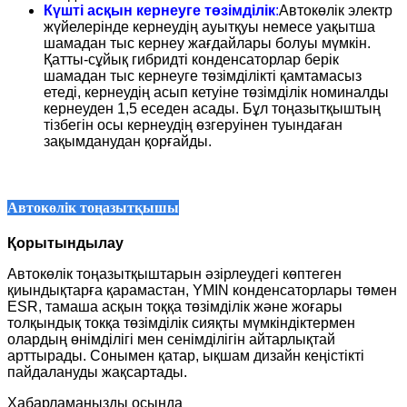
Күшті асқын кернеуге төзімділік
:
Автокөлік электр
жүйелерінде кернеудің ауытқуы немесе уақытша
шамадан тыс кернеу жағдайлары болуы мүмкін.
Қатты-сұйық гибридті конденсаторлар берік
шамадан тыс кернеуге төзімділікті қамтамасыз
етеді, кернеудің асып кетуіне төзімділік номиналды
кернеуден 1,5 еседен асады. Бұл тоңазытқыштың
тізбегін осы кернеудің өзгеруінен туындаған
зақымданудан қорғайды.
Автокөлік тоңазытқышы
Қорытындылау
Автокөлік тоңазытқыштарын әзірлеудегі көптеген
қиындықтарға қарамастан, YMIN конденсаторлары төмен
ESR, тамаша асқын тоққа төзімділік және жоғары
толқындық токқа төзімділік сияқты мүмкіндіктермен
олардың өнімділігі мен сенімділігін айтарлықтай
арттырады. Сонымен қатар, ықшам дизайн кеңістікті
пайдалануды жақсартады.
Хабарламаңызды осында