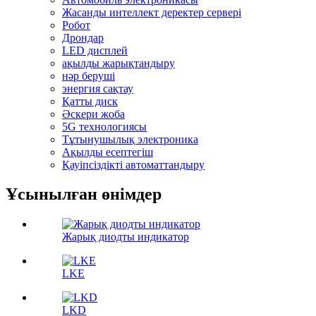
Жасанды интеллект деректер сервері
Робот
Дрондар
LED дисплей
ақылды жарықтандыру
нәр беруші
энергия сақтау
Қатты диск
Әскери жоба
5G технологиясы
Тұтынушылық электроника
Ақылды есептегіш
Қауіпсіздікті автоматтандыру
Ұсынылған өнімдер
Жарық диодты индикатор
LKE
LKD