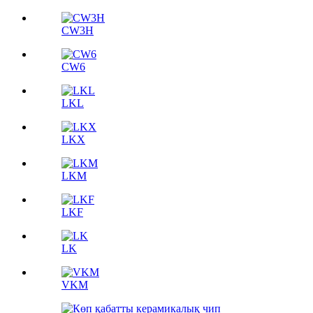
CW3H
CW6
LKL
LKX
LKM
LKF
LK
VKM