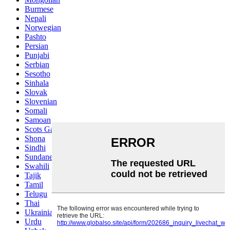
Burmese
Nepali
Norwegian
Pashto
Persian
Punjabi
Serbian
Sesotho
Sinhala
Slovak
Slovenian
Somali
Samoan
Scots Gaelic
Shona
Sindhi
Sundanese
Swahili
Tajik
Tamil
Telugu
Thai
Ukrainian
Urdu