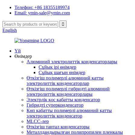
Телефон: +86 18355189974
Email: ymin-sale@ymin.com
English
Үй
Өнімдер
Алюминий электролиттік конденсаторлары
Сұйық ірі өнімдер
Сұйық шағын өнімдер
Өткізгіш полимерлі алюминий қатты
электролиттік конденсаторлар
Өткізгіш полимерлі гибридті алюминий
электролиттік конденсаторлары
Электрлік қос қабатты конденсатор
Гибридті суперконденсатор
Көп қабатты полимерлі алюминий қатты
электролиттік конденсатор
MLCC-лер
Өткізгіш тантал конденсаторы
Металлдандырылған полипропилен пленкалы