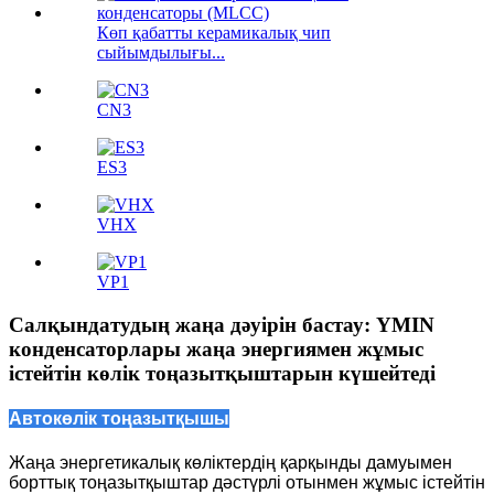
Көп қабатты керамикалық чип
сыйымдылығы...
CN3
ES3
VHX
VP1
Салқындатудың жаңа дәуірін бастау: YMIN
конденсаторлары жаңа энергиямен жұмыс
істейтін көлік тоңазытқыштарын күшейтеді
Автокөлік тоңазытқышы
Жаңа энергетикалық көліктердің қарқынды дамуымен
борттық тоңазытқыштар дәстүрлі отынмен жұмыс істейтін