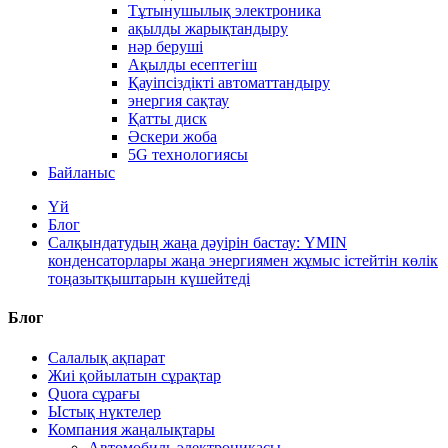
Тұтынушылық электроника
ақылды жарықтандыру
нәр беруші
Ақылды есептегіш
Қауіпсіздікті автоматтандыру
энергия сақтау
Қатты диск
Әскери жоба
5G технологиясы
Байланыс
Үй
Блог
Салқындатудың жаңа дәуірін бастау: YMIN
конденсаторлары жаңа энергиямен жұмыс істейтін көлік
тоңазытқыштарын күшейтеді
Блог
Салалық ақпарат
Жиі қойылатын сұрақтар
Quora сұрағы
Ыстық нүктелер
Компания жаңалықтары
Автомобиль электроникасы