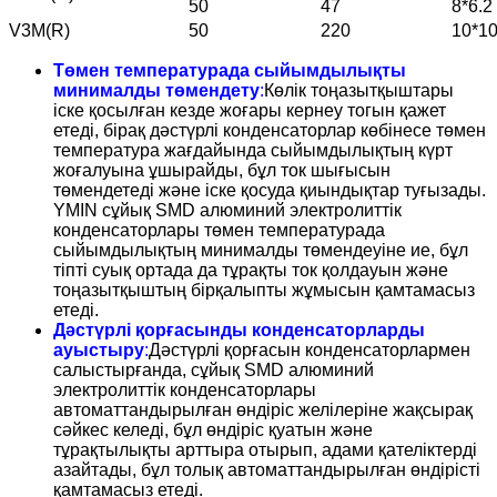
50
47
8*6.2
V3M(R)
50
220
10*1
Төмен температурада сыйымдылықты
минималды төмендету
:
Көлік тоңазытқыштары
іске қосылған кезде жоғары кернеу тогын қажет
етеді, бірақ дәстүрлі конденсаторлар көбінесе төмен
температура жағдайында сыйымдылықтың күрт
жоғалуына ұшырайды, бұл ток шығысын
төмендетеді және іске қосуда қиындықтар туғызады.
YMIN сұйық SMD алюминий электролиттік
конденсаторлары төмен температурада
сыйымдылықтың минималды төмендеуіне ие, бұл
тіпті суық ортада да тұрақты ток қолдауын және
тоңазытқыштың бірқалыпты жұмысын қамтамасыз
етеді.
Дәстүрлі қорғасынды конденсаторларды
ауыстыру
:
Дәстүрлі қорғасын конденсаторлармен
салыстырғанда, сұйық SMD алюминий
электролиттік конденсаторлары
автоматтандырылған өндіріс желілеріне жақсырақ
сәйкес келеді, бұл өндіріс қуатын және
тұрақтылықты арттыра отырып, адами қателіктерді
азайтады, бұл толық автоматтандырылған өндірісті
қамтамасыз етеді.