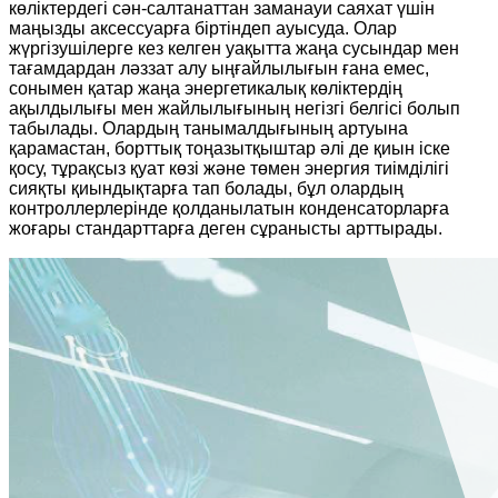
көліктердегі сән-салтанаттан заманауи саяхат үшін
маңызды аксессуарға біртіндеп ауысуда. Олар
жүргізушілерге кез келген уақытта жаңа сусындар мен
тағамдардан ләззат алу ыңғайлылығын ғана емес,
сонымен қатар жаңа энергетикалық көліктердің
ақылдылығы мен жайлылығының негізгі белгісі болып
табылады. Олардың танымалдығының артуына
қарамастан, борттық тоңазытқыштар әлі де қиын іске
қосу, тұрақсыз қуат көзі және төмен энергия тиімділігі
сияқты қиындықтарға тап болады, бұл олардың
контроллерлерінде қолданылатын конденсаторларға
жоғары стандарттарға деген сұранысты арттырады.