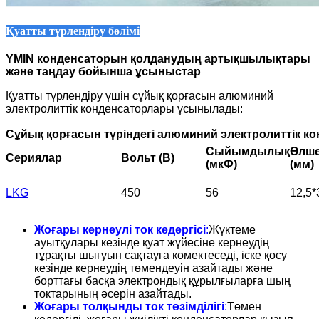
Қуатты түрлендіру бөлімі
YMIN конденсаторын қолданудың артықшылықтары
және таңдау бойынша ұсыныстар
Қуатты түрлендіру үшін сұйық қорғасын алюминий
электролиттік конденсаторлары ұсынылады:
Сұйық қорғасын түріндегі алюминий электролиттік к
Сыйымдылық
Өлше
Сериялар
Вольт (В)
(мкФ)
(мм)
LKG
450
56
12,5*
Жоғары кернеулі ток кедергісі
:
Жүктеме
ауытқулары кезінде қуат жүйесіне кернеудің
тұрақты шығуын сақтауға көмектеседі, іске қосу
кезінде кернеудің төмендеуін азайтады және
борттағы басқа электрондық құрылғыларға шың
токтарының әсерін азайтады.
Жоғары толқынды ток төзімділігі
:
Төмен